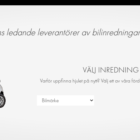
s ledande leverantörer av bilinredningar 
VÄLJ INREDNING T
Varför uppfinna hjulet på nytt? Välj ett av våra förd