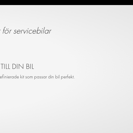
för servicebilar
ILL DIN BIL
efinierade kit som passar din bil perfekt.