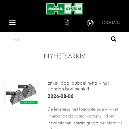
LOGGA IN
Sök
NYHETSARKIV
Enkel låda, dubbel nytta – nu i
standardsortimentet!
2026-08-06
De levereras helt förmonterade – vilket
innebär att du sparar värdefull tid vid
installationen, samtidigt som det bidrar till