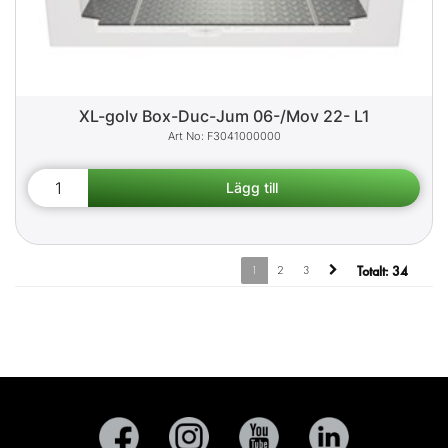
XL-golv Box-Duc-Jum 06-/Mov 22- L1
F3041000000
1
2
3
Totalt:
34