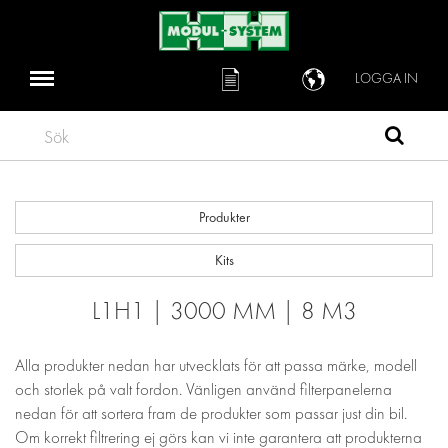
LOGGA IN
Sök
Produkter
Kits
L1H1 | 3000 MM | 8 M3
Alla produkter nedan har utvecklats för att passa märke, modell
och storlek på valt fordon. Vänligen använd filterpanelerna
nedan för att sortera fram de produkter som passar just din bil.
Om korrekt filtrering ej görs kan vi inte garantera att produkterna