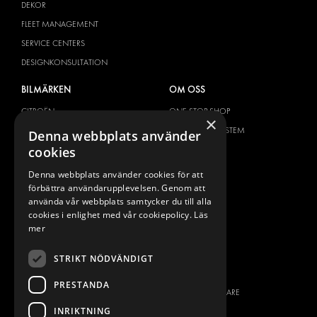
DEKOR
FLEET MANAGEMENT
SERVICE CENTERS
DESIGNKONSULTATION
BILMÄRKEN
OM OSS
CITROËN
ONE-STOP-SHOP
×
DACIA
OM MODUL-SYSTEM
Denna webbplats använder
cookies
FIAT
BROSCHYRER
FORD
BILDGALLERI
Denna webbplats använder cookies för att
förbättra användarupplevelsen. Genom att
HYUNDAI
NYHETER
använda vår webbplats samtycker du till alla
IVECO
KONTAKT
cookies i enlighet med vår cookiepolicy.
Läs
MAN
mer
KONTAKTA OSS
MAXUS
FRÅGOR & SVAR
STRIKT NÖDVÄNDIGT
MERCEDES
PRESS
NISSAN
PRESTANDA
BLI ÅTERFÖRSÄLJARE
OPEL
INRIKTNING
JOBBA HÄR