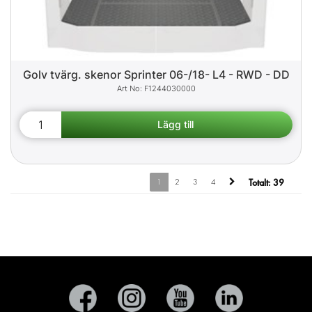
Golv tvärg. skenor Sprinter 06-/18- L4 - RWD - DD
F1244030000
1
2
3
4
Totalt:
39