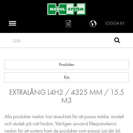
LOGGA IN
Sök
Produkter
Kits
EXTRALÅNG L4H2 / 4325 MM / 15.5
M3
Alla produkter nedan har utvecklats för att passa märke, modell
och storlek på valt fordon. Vänligen använd filterpanelerna
nedan för att sortera fram de produkter som passar just din bil.