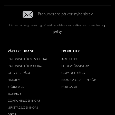
Prenumerera på vårt nyhetsbrev
Privacy
Genom att registrera dig på vårt nyhetsbrev så godkänner du vår
policy
VÅRT ERBJUDANDE
PRODUKTER
INREDNING FÖR SERVICEBILAR
INREDNING
INREDNING FÖR BUDBILAR
DELIVERYLÖSNINGAR
GOLV OCH VÄGG
GOLV OCH VÄGG
ELSYSTEM
ELSYSTEM OCH TILLBEHÖR
STÖLDSKYDD
FÄRDIGA KIT
TILLBEHÖR
CONTAINERLÖSNINGAR
VERKSTADSLÖSNINGAR
DEKOR