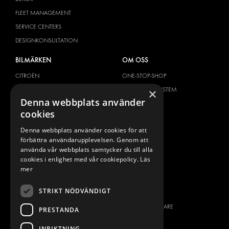
FLEET MANAGEMENT
SERVICE CENTERS
DESIGNKONSULTATION
BILMÄRKEN
OM OSS
CITROËN
ONE-STOP-SHOP
DACIA
OM MODUL-SYSTEM
×
Denna webbplats använder
FIAT
BROSCHYRER
cookies
FORD
BILDGALLERI
Denna webbplats använder cookies för att
HYUNDAI
NYHETER
förbättra användarupplevelsen. Genom att
IVECO
KONTAKT
använda vår webbplats samtycker du till alla
MAN
cookies i enlighet med vår cookiepolicy.
Läs
KONTAKTA OSS
mer
MAXUS
FRÅGOR & SVAR
MERCEDES
STRIKT NÖDVÄNDIGT
PRESS
NISSAN
BLI ÅTERFÖRSÄLJARE
PRESTANDA
OPEL
JOBBA HÄR
PEUGEOT
INRIKTNING