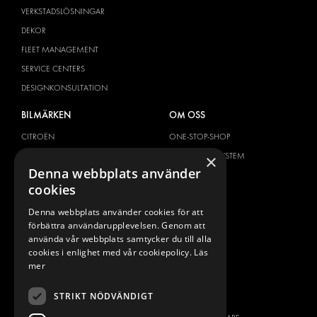
VERKSTADSLÖSNINGAR
DEKOR
FLEET MANAGEMENT
SERVICE CENTERS
DESIGNKONSULTATION
BILMÄRKEN
OM OSS
CITROËN
ONE-STOP-SHOP
DACIA
OM MODUL-SYSTEM
×
Denna webbplats använder
FIAT
BROSCHYRER
cookies
FORD
BILDGALLERI
Denna webbplats använder cookies för att
HYUNDAI
NYHETER
förbättra användarupplevelsen. Genom att
IVECO
KONTAKT
använda vår webbplats samtycker du till alla
MAN
cookies i enlighet med vår cookiepolicy.
Läs
KONTAKTA OSS
mer
MAXUS
FRÅGOR & SVAR
MERCEDES
STRIKT NÖDVÄNDIGT
PRESS
NISSAN