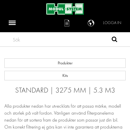
LOGGA IN
Sök
Produkter
Kits
STANDARD | 3275 MM | 5.3 M3
Alla produkter nedan har utvecklats för att passa märke, modell
och storlek på valt fordon. Vänligen använd filterpanelerna
nedan för att sortera fram de produkter som passar just din bil.
Om korrekt filtrering ej görs kan vi inte garantera att produkterna