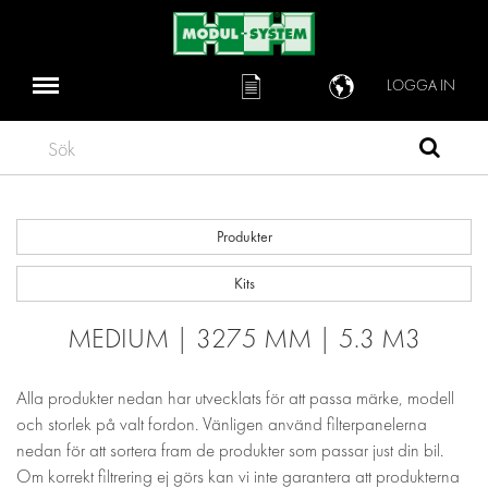
LOGGA IN
Sök
Produkter
Kits
MEDIUM | 3275 MM | 5.3 M3
Alla produkter nedan har utvecklats för att passa märke, modell
och storlek på valt fordon. Vänligen använd filterpanelerna
nedan för att sortera fram de produkter som passar just din bil.
Om korrekt filtrering ej görs kan vi inte garantera att produkterna