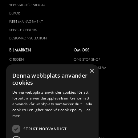
VERKSTADSLÖSNINGAR
DEKOR
FLEET MANAGEMENT
SERVICE CENTERS
DESIGNKONSULTATION
BILMÄRKEN
OM OSS
CITROËN
ONE-STOP-SHOP
DACIA
OM MODUL-SYSTEM
×
Denna webbplats använder
FIAT
BROSCHYRER
cookies
FORD
BILDGALLERI
Denna webbplats använder cookies för att
HYUNDAI
NYHETER
förbättra användarupplevelsen. Genom att
IVECO
KONTAKT
använda vår webbplats samtycker du till alla
MAN
cookies i enlighet med vår cookiepolicy.
Läs
KONTAKTA OSS
mer
MAXUS
FRÅGOR & SVAR
MERCEDES
STRIKT NÖDVÄNDIGT
PRESS
NISSAN