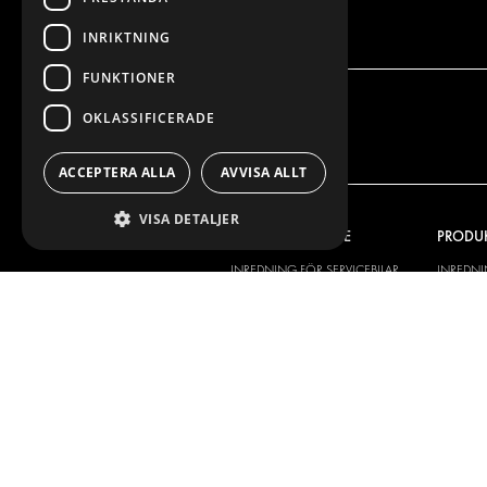
INRIKTNING
FUNKTIONER
OKLASSIFICERADE
ACCEPTERA ALLA
AVVISA ALLT
VISA DETALJER
VÅRT ERBJUDANDE
PRODU
INREDNING FÖR SERVICEBILAR
INREDN
INREDNING FÖR BUDBILAR
DELIVER
GOLV OCH VÄGG
GOLV O
ELSYSTEM
ELSYSTE
STÖLDSKYDD
FÄRDIGA 
TILLBEHÖR
CONTAINERLÖSNINGAR
VERKSTADSLÖSNINGAR