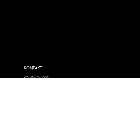
KONTAKT
KONTAKTA OSS
FRÅGOR & SVAR
PRESS
BLI ÅTERFÖRSÄLJARE
JOBBA HÄR