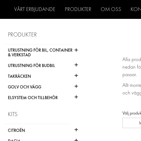
VÅRT ERBJUDANDE
PRODUKTER
OM OSS
KON
PRODUKTER
+
UTRUSTNING FÖR BIL, CONTAINER
& VERKSTAD
Alla prod
+
UTRUSTNING FÖR BUDBIL
nedan för
+
passar.
TAKRÄCKEN
+
Allt mont
GOLV OCH VÄGG
och vägg
+
ELSYSTEM OCH TILLBEHÖR
Välj produk
KITS
+
CITROËN
+