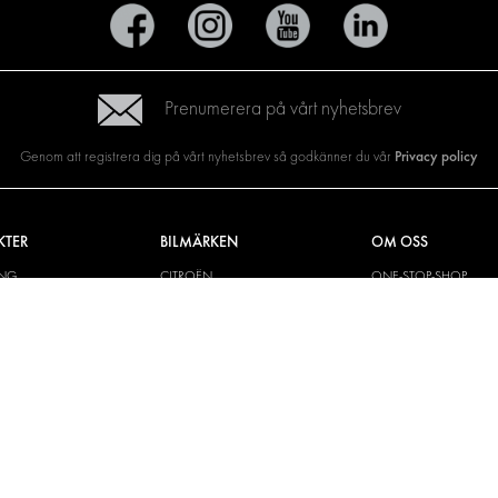
Prenumerera på vårt nyhetsbrev
Privacy policy
Genom att registrera dig på vårt nyhetsbrev så godkänner du vår
KTER
BILMÄRKEN
OM OSS
ING
CITROËN
ONE-STOP-SHOP
YLÖSNINGAR
DACIA
OM MODUL-SYSTEM
CH VÄGG
FIAT
BROSCHYRER
M OCH TILLBEHÖR
FORD
BILDGALLERI
KIT
HYUNDAI
NYHETER
IVECO
MAN
MAXUS