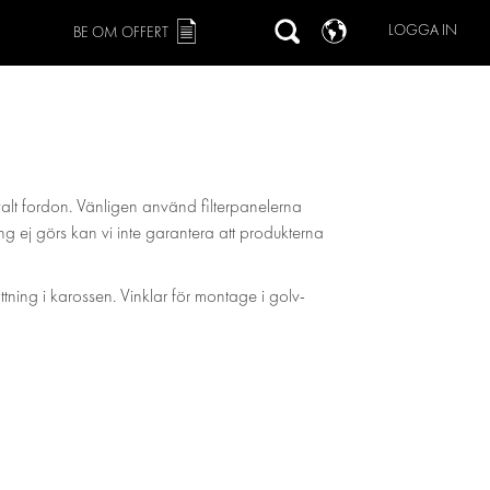
LOGGA IN
BE OM OFFERT
valt fordon. Vänligen använd filterpanelerna
ing ej görs kan vi inte garantera att produkterna
ättning i karossen. Vinklar för montage i golv-