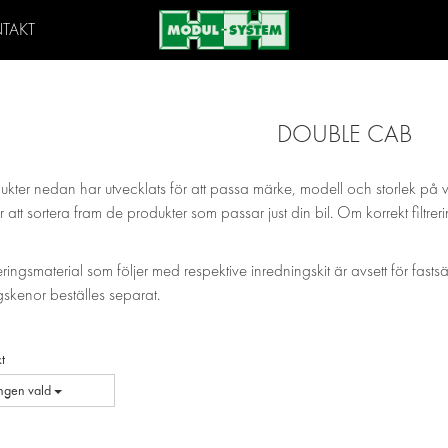
TAKT
DOUBLE CAB
ukter nedan har utvecklats för att passa märke, modell och storlek på 
 att sortera fram de produkter som passar just din bil. Om korrekt filtrer
eringsmaterial som följer med respektive inredningskit är avsett för fasts
skenor beställes separat.
t
Ingen vald