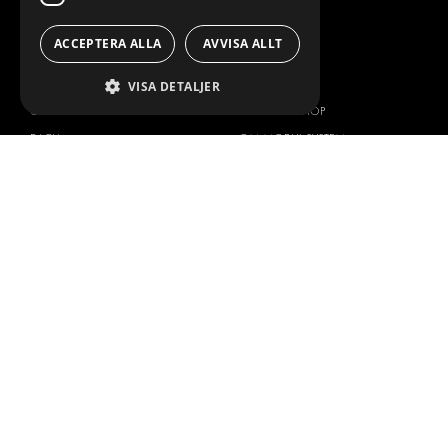
SERVICE CENTERS
DESIGNKONSULTATION
ACCEPTERA ALLA
AVVISA ALLT
BILMÄRKEN
OM OSS
VISA DETALJER
CITROËN
ONE-STOP-SHOP
DACIA
OM MODUL-SYSTEM
FIAT
BROSCHYRER
FORD
BILDGALLERI
HYUNDAI
NYHETER
IVECO
KONTAKT
MAN
KONTAKTA OSS
MAXUS
FRÅGOR & SVAR
MERCEDES
PRESS
NISSAN
BLI ÅTERFÖRSÄLJARE
OPEL
JOBBA HÄR
PEUGEOT
RENAULT