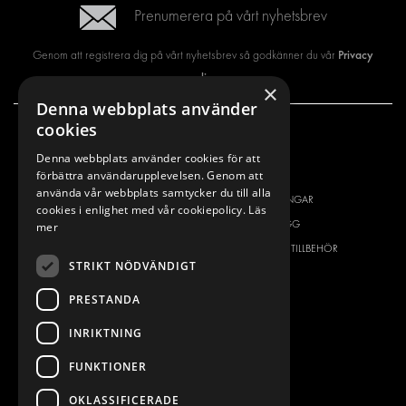
Prenumerera på vårt nyhetsbrev
Privacy
Genom att registrera dig på vårt nyhetsbrev så godkänner du vår
policy
×
Denna webbplats använder
cookies
VÅRT ERBJUDANDE
PRODUKTER
Denna webbplats använder cookies för att
förbättra användarupplevelsen. Genom att
INREDNING FÖR SERVICEBILAR
INREDNING
använda vår webbplats samtycker du till alla
INREDNING FÖR BUDBILAR
DELIVERYLÖSNINGAR
cookies i enlighet med vår cookiepolicy.
Läs
GOLV OCH VÄGG
GOLV OCH VÄGG
mer
ELSYSTEM
ELSYSTEM OCH TILLBEHÖR
STRIKT NÖDVÄNDIGT
STÖLDSKYDD
FÄRDIGA KIT
TILLBEHÖR
PRESTANDA
CONTAINERLÖSNINGAR
INRIKTNING
VERKSTADSLÖSNINGAR
FUNKTIONER
DEKOR
FLEET MANAGEMENT
OKLASSIFICERADE