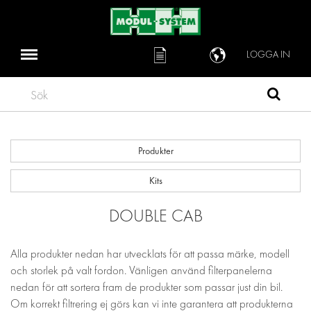
LOGGA IN
Sök
Produkter
Kits
DOUBLE CAB
Alla produkter nedan har utvecklats för att passa märke, modell
och storlek på valt fordon. Vänligen använd filterpanelerna
nedan för att sortera fram de produkter som passar just din bil.
Om korrekt filtrering ej görs kan vi inte garantera att produkterna