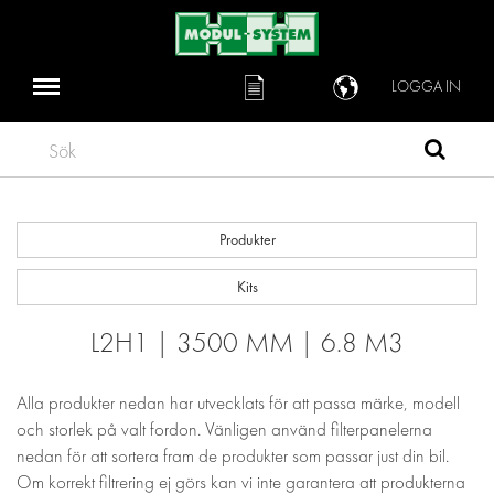
LOGGA IN
Sök
Produkter
Kits
L2H1 | 3500 MM | 6.8 M3
Alla produkter nedan har utvecklats för att passa märke, modell
och storlek på valt fordon. Vänligen använd filterpanelerna
nedan för att sortera fram de produkter som passar just din bil.
Om korrekt filtrering ej görs kan vi inte garantera att produkterna