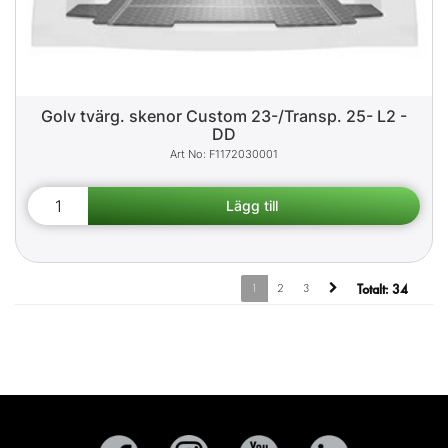
Golv tvärg. skenor Custom 23-/Transp. 25- L2 -
DD
F1172030001
1
2
3
Totalt:
34