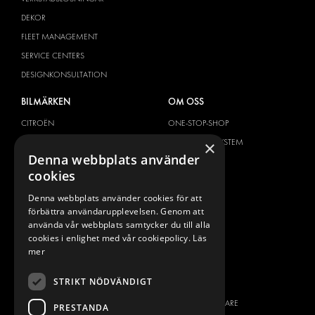
DEKOR
FLEET MANAGEMENT
SERVICE CENTERS
DESIGNKONSULTATION
BILMÄRKEN
OM OSS
CITROËN
ONE-STOP-SHOP
DACIA
OM MODUL-SYSTEM
×
Denna webbplats använder
FIAT
BROSCHYRER
cookies
FORD
BILDGALLERI
Denna webbplats använder cookies för att
HYUNDAI
NYHETER
förbättra användarupplevelsen. Genom att
IVECO
KONTAKT
använda vår webbplats samtycker du till alla
MAN
cookies i enlighet med vår cookiepolicy.
Läs
KONTAKTA OSS
mer
MAXUS
FRÅGOR & SVAR
MERCEDES
STRIKT NÖDVÄNDIGT
PRESS
NISSAN
BLI ÅTERFÖRSÄLJARE
PRESTANDA
OPEL