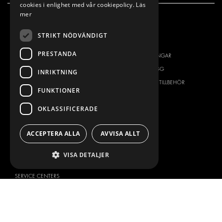
cookies i enlighet med vår cookiepolicy.
Läs
mer
VÅRT ERBJUDANDE
PRODUKTER
STRIKT NÖDVÄNDIGT
INREDNING FÖR SERVICEBILAR
INREDNING
PRESTANDA
INREDNING FÖR BUDBILAR
DELIVERYLÖSNINGAR
GOLV OCH VÄGG
GOLV OCH VÄGG
INRIKTNING
ELSYSTEM
ELSYSTEM OCH TILLBEHÖR
FUNKTIONER
STÖLDSKYDD
FÄRDIGA KIT
OKLASSIFICERADE
TILLBEHÖR
CONTAINERLÖSNINGAR
ACCEPTERA ALLA
AVVISA ALLT
VERKSTADSLÖSNINGAR
DEKOR
VISA DETALJER
FLEET MANAGEMENT
SERVICE CENTERS
DESIGNKONSULTATION
BILMÄRKEN
OM OSS