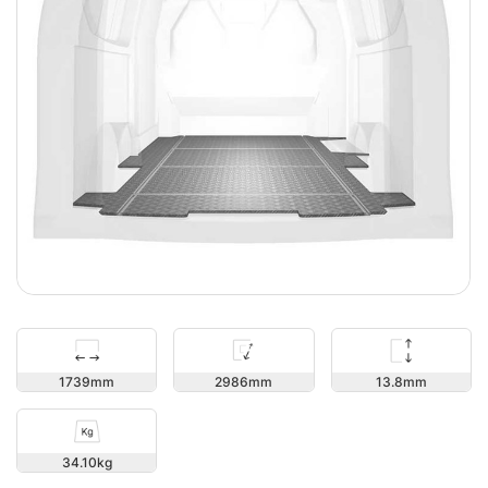
13.8
1739
2986
34.10