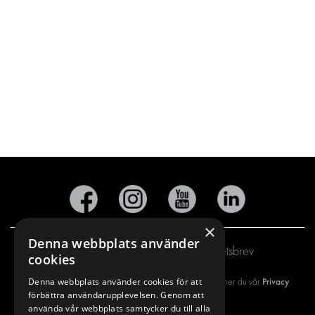
×
Denna webbplats använder
Prenumerera på vårt nyhetsbrev
cookies
Denna webbplats använder cookies för att
Privacy
Genom att registrera dig på vårt nyhetsbrev så godkänner du vår
förbättra användarupplevelsen. Genom att
policy
använda vår webbplats samtycker du till alla