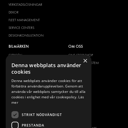
VERKSTADSLÖSNINGAR
DEKOR
FLEET MANAGEMENT
SERVICE CENTERS
DESIGNKONSULTATION
BILMÄRKEN
OM OSS
CITROËN
ONE-STOP-SHOP
×
DACIA
OM MODUL-SYSTEM
Denna webbplats använder
cookies
FIAT
BROSCHYRER
FORD
BILDGALLERI
Denna webbplats använder cookies för att
förbättra användarupplevelsen. Genom att
HYUNDAI
NYHETER
använda vår webbplats samtycker du till alla
IVECO
KONTAKT
cookies i enlighet med vår cookiepolicy.
Läs
MAN
mer
KONTAKTA OSS
MAXUS
FRÅGOR & SVAR
STRIKT NÖDVÄNDIGT
MERCEDES
PRESS
NISSAN
PRESTANDA