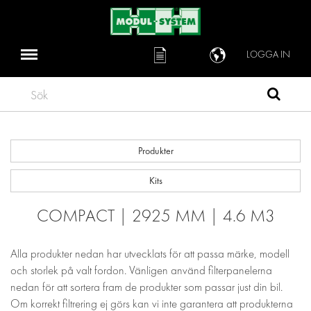
LOGGA IN
Sök
Produkter
Kits
COMPACT | 2925 MM | 4.6 M3
Alla produkter nedan har utvecklats för att passa märke, modell
och storlek på valt fordon. Vänligen använd filterpanelerna
nedan för att sortera fram de produkter som passar just din bil.
Om korrekt filtrering ej görs kan vi inte garantera att produkterna