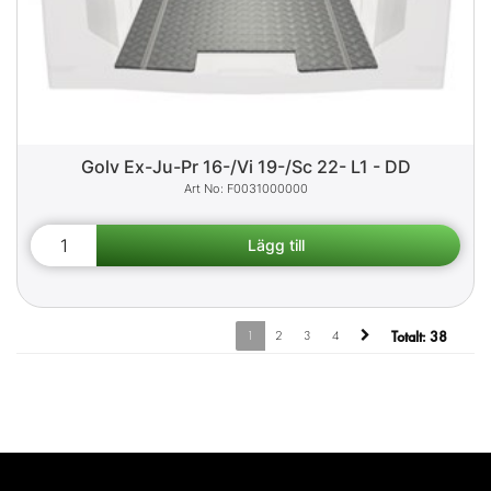
Golv Ex-Ju-Pr 16-/Vi 19-/Sc 22- L1 - DD
F0031000000
1
2
3
4
Totalt:
38