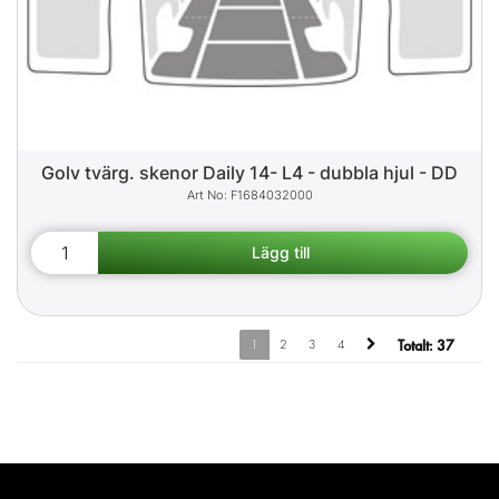
Golv tvärg. skenor Daily 14- L4 - dubbla hjul - DD
F1684032000
1
2
3
4
Totalt:
37