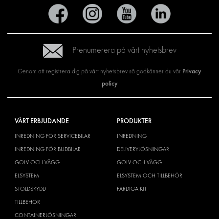
Prenumerera på vårt nyhetsbrev
Privacy
Genom att registrera dig på vårt nyhetsbrev så godkänner du vår
policy
VÅRT ERBJUDANDE
PRODUKTER
INREDNING FÖR SERVICEBILAR
INREDNING
INREDNING FÖR BUDBILAR
DELIVERYLÖSNINGAR
GOLV OCH VÄGG
GOLV OCH VÄGG
ELSYSTEM
ELSYSTEM OCH TILLBEHÖR
STÖLDSKYDD
FÄRDIGA KIT
TILLBEHÖR
CONTAINERLÖSNINGAR