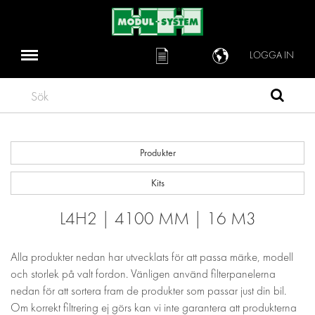
LOGGA IN
Sök
Produkter
Kits
L4H2 | 4100 MM | 16 M3
Alla produkter nedan har utvecklats för att passa märke, modell
och storlek på valt fordon. Vänligen använd filterpanelerna
nedan för att sortera fram de produkter som passar just din bil.
Om korrekt filtrering ej görs kan vi inte garantera att produkterna