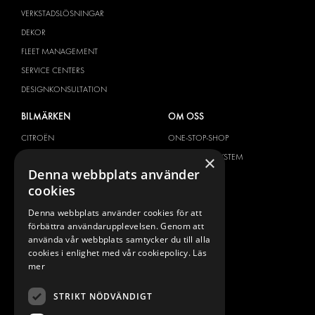
VERKSTADSLÖSNINGAR
DEKOR
FLEET MANAGEMENT
SERVICE CENTERS
DESIGNKONSULTATION
BILMÄRKEN
OM OSS
CITROËN
ONE-STOP-SHOP
DACIA
OM MODUL-SYSTEM
×
Denna webbplats använder
FIAT
BROSCHYRER
cookies
FORD
BILDGALLERI
Denna webbplats använder cookies för att
HYUNDAI
NYHETER
förbättra användarupplevelsen. Genom att
IVECO
KONTAKT
använda vår webbplats samtycker du till alla
MAN
cookies i enlighet med vår cookiepolicy.
Läs
KONTAKTA OSS
mer
MAXUS
FRÅGOR & SVAR
MERCEDES
STRIKT NÖDVÄNDIGT
PRESS
NISSAN