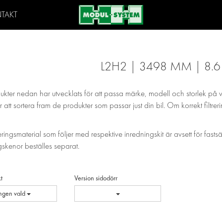
TAKT
L2H2 | 3498 MM | 8.
ukter nedan har utvecklats för att passa märke, modell och storlek på 
 att sortera fram de produkter som passar just din bil. Om korrekt filtrer
eringsmaterial som följer med respektive inredningskit är avsett för fasts
skenor beställes separat.
t
Version sidodörr
Ingen vald