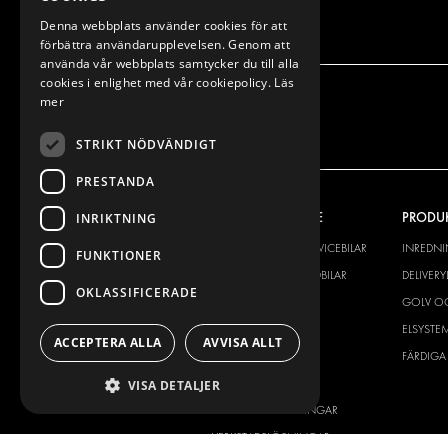
Denna webbplats använder cookies för att
förbättra användarupplevelsen. Genom att
använda vår webbplats samtycker du till alla
cookies i enlighet med vår cookiepolicy.
Läs
mer
STRIKT NÖDVÄNDIGT
PRESTANDA
VÅRT ERBJUDANDE
PRODU
INRIKTNING
INREDNING FÖR SERVICEBILAR
INREDN
FUNKTIONER
INREDNING FÖR BUDBILAR
DELIVER
OKLASSIFICERADE
GOLV OCH VÄGG
GOLV O
ELSYSTEM
ELSYSTE
ACCEPTERA ALLA
AVVISA ALLT
STÖLDSKYDD
FÄRDIGA 
TILLBEHÖR
VISA DETALJER
CONTAINERLÖSNINGAR
VERKSTADSLÖSNINGAR