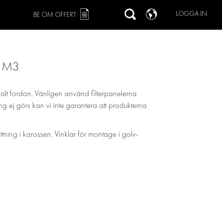
LOGGA IN
BE OM OFFERT
6 M3
valt fordon. Vänligen använd filterpanelerna
ing ej görs kan vi inte garantera att produkterna
ättning i karossen. Vinklar för montage i golv-