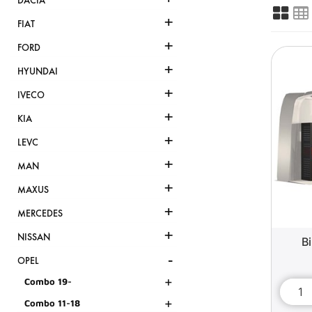
DACIA
+
FIAT
+
FORD
+
HYUNDAI
+
IVECO
+
KIA
+
LEVC
+
MAN
+
MAXUS
+
MERCEDES
+
NISSAN
B
-
OPEL
+
Combo 19-
+
Combo 11-18