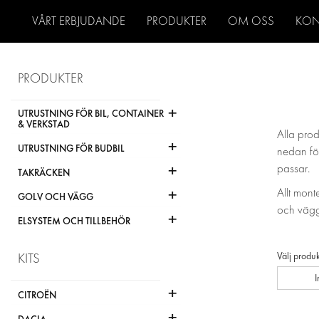
VÅRT ERBJUDANDE
PRODUKTER
OM OSS
KON
PRODUKTER
+
UTRUSTNING FÖR BIL, CONTAINER
& VERKSTAD
Alla prod
+
UTRUSTNING FÖR BUDBIL
nedan för
+
passar.
TAKRÄCKEN
+
Allt mont
GOLV OCH VÄGG
och vägg
+
ELSYSTEM OCH TILLBEHÖR
Välj produk
KITS
+
CITROËN
+