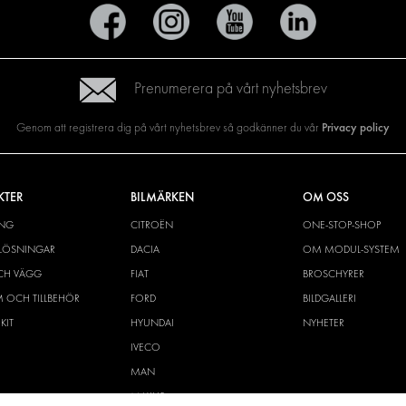
Prenumerera på vårt nyhetsbrev
Privacy policy
Genom att registrera dig på vårt nyhetsbrev så godkänner du vår
KTER
BILMÄRKEN
OM OSS
ING
CITROËN
ONE-STOP-SHOP
YLÖSNINGAR
DACIA
OM MODUL-SYSTEM
CH VÄGG
FIAT
BROSCHYRER
M OCH TILLBEHÖR
FORD
BILDGALLERI
KIT
HYUNDAI
NYHETER
IVECO
MAN
MAXUS