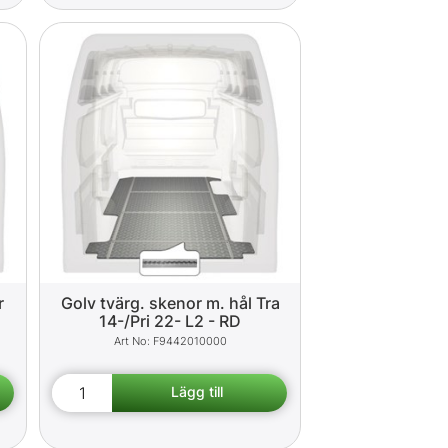
r
Golv tvärg. skenor m. hål Tra
14-/Pri 22- L2 - RD
F9442010000