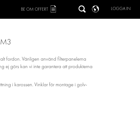
LOGGA IN
BE OM OFFERT
 M3
valt fordon. Vänligen använd filterpanelerna
ing ej görs kan vi inte garantera att produkterna
ättning i karossen. Vinklar för montage i golv-