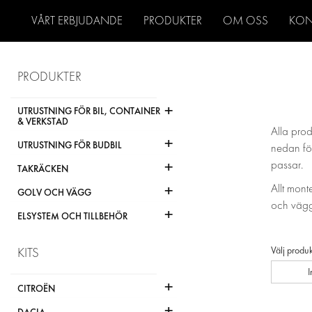
VÅRT ERBJUDANDE
PRODUKTER
OM OSS
KON
PRODUKTER
+
UTRUSTNING FÖR BIL, CONTAINER
& VERKSTAD
Alla prod
+
UTRUSTNING FÖR BUDBIL
nedan för
+
passar.
TAKRÄCKEN
+
Allt mont
GOLV OCH VÄGG
och vägg
+
ELSYSTEM OCH TILLBEHÖR
Välj produk
KITS
+
CITROËN
+