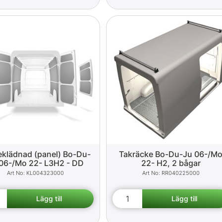
eklädnad (panel) Bo-Du-
Takräcke Bo-Du-Ju 06-/M
06-/Mo 22- L3H2 - DD
22- H2, 2 bågar
KL004323000
RR040225000