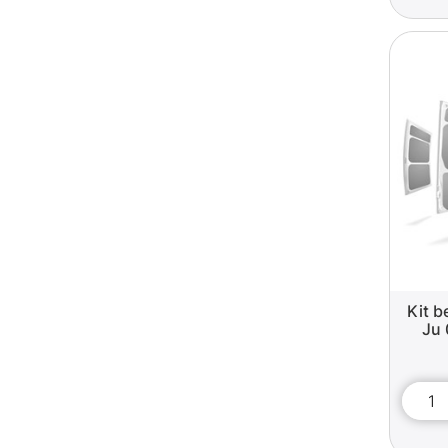
Kit b
Ju 