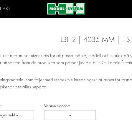
TAKT
L3H2 | 4035 MM | 13
ukter nedan har utvecklats för att passa märke, modell och storlek på 
 att sortera fram de produkter som passar just din bil. Om korrekt filtrer
eringsmaterial som följer med respektive inredningskit är avsett för fasts
skenor beställes separat.
t
Version sidodörr
Ingen vald