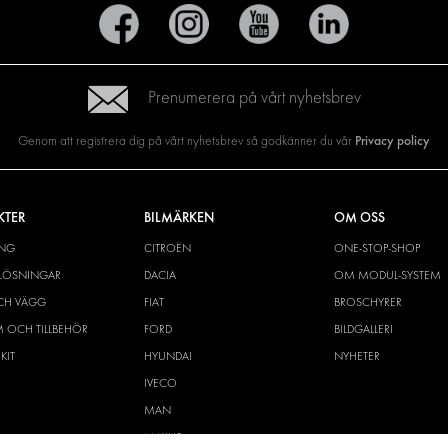
Prenumerera på vårt nyhetsbrev
Privacy policy
Genom att registrera dig på vårt nyhetsbrev så godkänner du vår
KTER
BILMÄRKEN
OM OSS
ING
CITROËN
ONE-STOP-SHOP
YLÖSNINGAR
DACIA
OM MODUL-SYSTEM
CH VÄGG
FIAT
BROSCHYRER
M OCH TILLBEHÖR
FORD
BILDGALLERI
KIT
HYUNDAI
NYHETER
IVECO
MAN
MAXUS