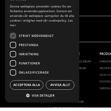
Denna webbplats använder cookies för att
förbättra användarupplevelsen. Genom att
använda vår webbplats samtycker du till alla
cookies i enlighet med vår cookiepolicy.
Läs
mer
STRIKT NÖDVÄNDIGT
PRESTANDA
VÅRT ERBJUDANDE
PRODU
INRIKTNING
INREDNING FÖR SERVICEBILAR
INREDN
FUNKTIONER
INREDNING FÖR BUDBILAR
DELIVER
OKLASSIFICERADE
GOLV OCH VÄGG
GOLV O
ELSYSTEM
ELSYSTE
ACCEPTERA ALLA
AVVISA ALLT
STÖLDSKYDD
FÄRDIGA 
TILLBEHÖR
VISA DETALJER
CONTAINERLÖSNINGAR
VERKSTADSLÖSNINGAR