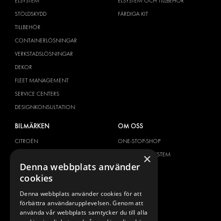
ELSYSTEM
ELSYSTEM OCH TILLBEHÖR
STÖLDSKYDD
FÄRDIGA KIT
TILLBEHÖR
CONTAINERLÖSNINGAR
VERKSTADSLÖSNINGAR
DEKOR
FLEET MANAGEMENT
SERVICE CENTERS
DESIGNKONSULTATION
BILMÄRKEN
OM OSS
CITROËN
ONE-STOP-SHOP
DACIA
OM MODUL-SYSTEM
×
Denna webbplats använder
FIAT
BROSCHYRER
cookies
FORD
BILDGALLERI
Denna webbplats använder cookies för att
HYUNDAI
NYHETER
förbättra användarupplevelsen. Genom att
IVECO
KONTAKT
använda vår webbplats samtycker du till alla
MAN