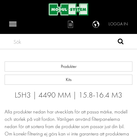
LOGGA IN
Sök
Produkter
Kits
L5H3 | 4490 MM | 15.8-16.4 M3
Alla produkter nedan har utvecklats för att passa märke, modell
och storlek på valt fordon. Vänligen använd filterpanelerna
nedan för att sortera fram de produkter som passar just din bil.
Om korrekt filtrering ej görs kan vi inte garantera att produkterna