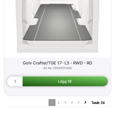
Golv Crafter/TGE 17- L5 - RWD - RD
F0595011000
1
2
3
4
5
Totalt:
56