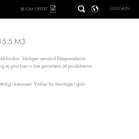
LOGGA IN
BE OM OFFERT
15.5 M3
valt fordon. Vänligen använd filterpanelerna
ing ej görs kan vi inte garantera att produkterna
ättning i karossen. Vinklar för montage i golv-