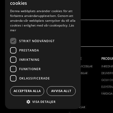
cookies
Denna webbplats använder cookies för att
förbättra användarupplevelsen. Genom att
använda vår webbplats samtycker du till alla
cookies i enlighet med vår cookiepolicy.
Läs
mer
STRIKT NÖDVÄNDIGT
PRESTANDA
VÅRT ERBJUDANDE
PRODU
INRIKTNING
INREDNING FÖR SERVICEBILAR
INREDN
FUNKTIONER
INREDNING FÖR BUDBILAR
DELIVER
OKLASSIFICERADE
GOLV OCH VÄGG
GOLV O
ELSYSTEM
ELSYSTE
ACCEPTERA ALLA
AVVISA ALLT
STÖLDSKYDD
FÄRDIGA 
TILLBEHÖR
VISA DETALJER
CONTAINERLÖSNINGAR