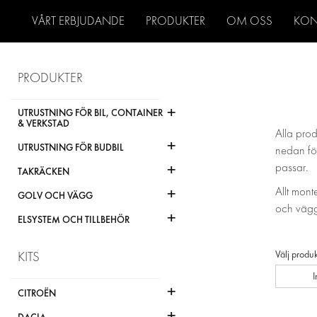
VÅRT ERBJUDANDE
PRODUKTER
OM OSS
KON
PRODUKTER
+
UTRUSTNING FÖR BIL, CONTAINER
& VERKSTAD
Alla prod
+
UTRUSTNING FÖR BUDBIL
nedan för
+
passar.
TAKRÄCKEN
+
Allt mont
GOLV OCH VÄGG
och vägg
+
ELSYSTEM OCH TILLBEHÖR
Välj produk
KITS
+
CITROËN
+