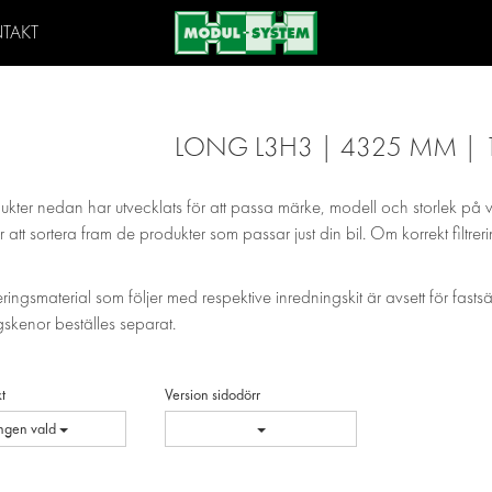
TAKT
LONG L3H3 | 4325 MM | 
ukter nedan har utvecklats för att passa märke, modell och storlek på 
 att sortera fram de produkter som passar just din bil. Om korrekt filtrer
eringsmaterial som följer med respektive inredningskit är avsett för fasts
skenor beställes separat.
t
Version sidodörr
Ingen vald