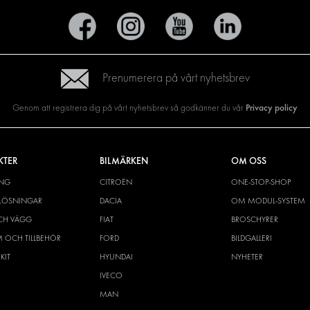
Prenumerera på vårt nyhetsbrev
Privacy policy
Genom att registrera dig på vårt nyhetsbrev så godkänner du vår
KTER
BILMÄRKEN
OM OSS
ING
CITROËN
ONE-STOP-SHOP
YLÖSNINGAR
DACIA
OM MODUL-SYSTEM
CH VÄGG
FIAT
BROSCHYRER
M OCH TILLBEHÖR
FORD
BILDGALLERI
KIT
HYUNDAI
NYHETER
IVECO
MAN