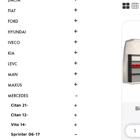
DACIA
+
FIAT
+
FORD
+
HYUNDAI
+
IVECO
+
KIA
+
LEVC
+
MAN
+
MAXUS
-
MERCEDES
+
Citan 21-
B
+
Citan 12-
+
Vito 14-
-
Sprinter 06-17