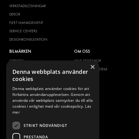
VERKSTADSLÖSNINGAR
DEKOR
FLEET MANAGEMENT
SERVICE CENTERS
DESIGNKONSULTATION
BILMÄRKEN
OM OSS
CITROËN
ONE-STOP-SHOP
×
DACIA
OM MODUL-SYSTEM
Denna webbplats använder
cookies
FIAT
BROSCHYRER
FORD
BILDGALLERI
Denna webbplats använder cookies för att
förbättra användarupplevelsen. Genom att
HYUNDAI
NYHETER
använda vår webbplats samtycker du till alla
IVECO
KONTAKT
cookies i enlighet med vår cookiepolicy.
Läs
MAN
mer
KONTAKTA OSS
MAXUS
FRÅGOR & SVAR
STRIKT NÖDVÄNDIGT
MERCEDES
PRESS
NISSAN
PRESTANDA