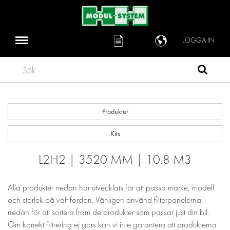
LOGGA IN
Sök
Produkter
Kits
L2H2 | 3520 MM | 10.8 M3
Alla produkter nedan har utvecklats för att passa märke, modell
och storlek på valt fordon. Vänligen använd filterpanelerna
nedan för att sortera fram de produkter som passar just din bil.
Om korrekt filtrering ej görs kan vi inte garantera att produkterna