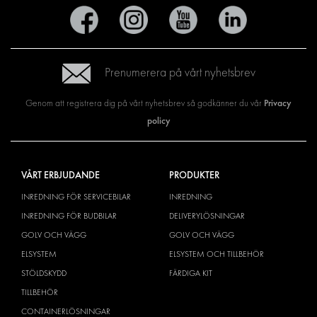
Prenumerera på vårt nyhetsbrev
Privacy
Genom att registrera dig på vårt nyhetsbrev så godkänner du vår
policy
VÅRT ERBJUDANDE
PRODUKTER
INREDNING FÖR SERVICEBILAR
INREDNING
INREDNING FÖR BUDBILAR
DELIVERYLÖSNINGAR
GOLV OCH VÄGG
GOLV OCH VÄGG
ELSYSTEM
ELSYSTEM OCH TILLBEHÖR
STÖLDSKYDD
FÄRDIGA KIT
TILLBEHÖR
CONTAINERLÖSNINGAR