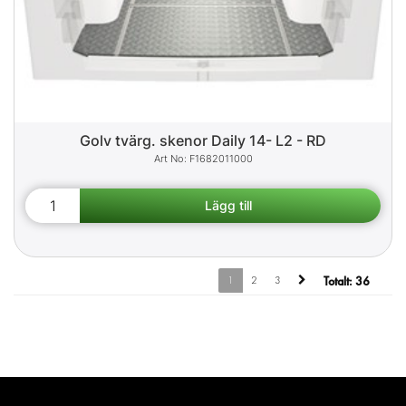
Golv tvärg. skenor Daily 14- L2 - RD
F1682011000
1
2
3
Totalt:
36