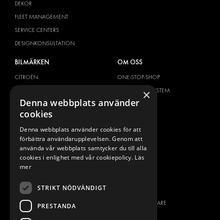
DEKOR
FLEET MANAGEMENT
SERVICE CENTERS
DESIGNKONSULTATION
BILMÄRKEN
OM OSS
CITROËN
ONE-STOP-SHOP
DACIA
OM MODUL-SYSTEM
×
Denna webbplats använder
FIAT
BROSCHYRER
cookies
FORD
BILDGALLERI
Denna webbplats använder cookies för att
HYUNDAI
NYHETER
förbättra användarupplevelsen. Genom att
IVECO
KONTAKT
använda vår webbplats samtycker du till alla
MAN
cookies i enlighet med vår cookiepolicy.
Läs
KONTAKTA OSS
mer
MAXUS
FRÅGOR & SVAR
MERCEDES
STRIKT NÖDVÄNDIGT
PRESS
NISSAN
BLI ÅTERFÖRSÄLJARE
PRESTANDA
OPEL
JOBBA HÄR