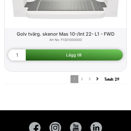
Golv tvärg. skenor Mas 10-/Int 22- L1 - FWD
F1301000000
1
2
3
Totalt:
29