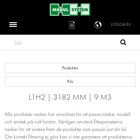
LOGGA IN
Sök
Produkter
Kits
L1H2 | 3182 MM | 9 M3
Alla produkter nedan har utvecklats för att passa märke, modell
och storlek på valt fordon. Vänligen använd filterpanelerna
nedan för att sortera fram de produkter som passar just din bil.
Om korrekt filtrering ej görs kan vi inte garantera att produkterna