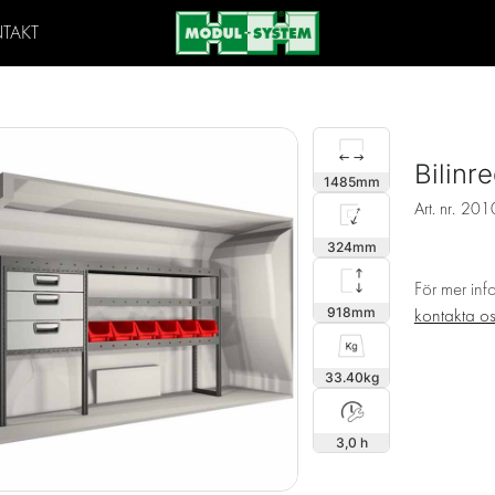
TAKT
Bilin
1485
Art. nr.
201
324
För mer inf
918
kontakta o
33.40
3,0 h