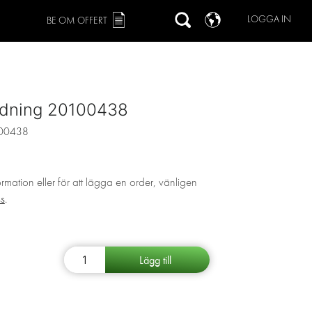
LOGGA IN
BE OM OFFERT
redning 20100438
00438
ormation eller för att lägga en order, vänligen
ss
.