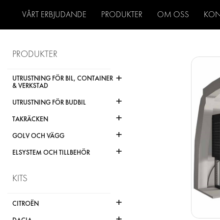
VÅRT ERBJUDANDE
PRODUKTER
OM OSS
KON
PRODUKTER
+
UTRUSTNING FÖR BIL, CONTAINER
& VERKSTAD
+
UTRUSTNING FÖR BUDBIL
+
TAKRÄCKEN
+
GOLV OCH VÄGG
+
ELSYSTEM OCH TILLBEHÖR
KITS
+
CITROËN
+