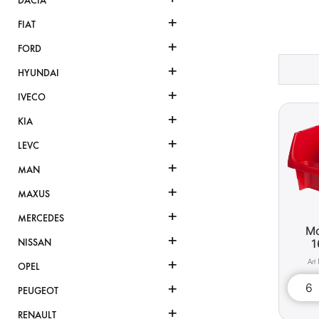
DACIA
+
FIAT
+
FORD
+
HYUNDAI
+
IVECO
+
KIA
+
LEVC
+
MAN
+
MAXUS
+
MERCEDES
Mo
+
1
NISSAN
+
OPEL
+
PEUGEOT
+
RENAULT