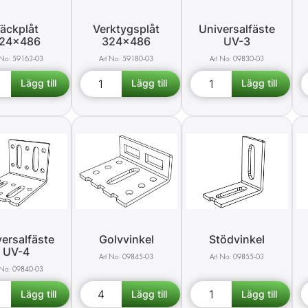
äckplåt
Verktygsplåt
Universalfäste
24x486
324x486
UV-3
59163-03
59180-03
09830-03
ersalfäste
Golvvinkel
Stödvinkel
UV-4
09845-03
09855-03
09840-03