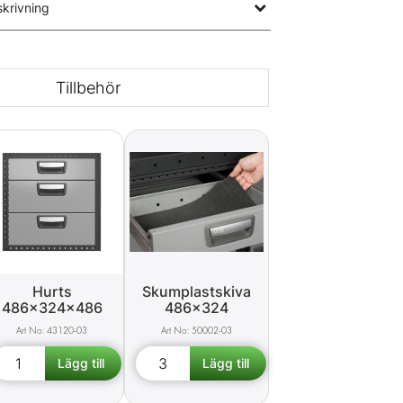
krivning
Tillbehör
Hurts
Skumplastskiva
486x324x486
486x324
43120-03
50002-03