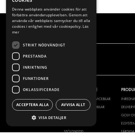
Denna webbplats använder cookies för att
förbättra användarupplevelsen. Genom att
använda vår webbplats samtycker du till alla
cookies i enlighet med vår cookiepolicy.
Läs
mer
STRIKT NÖDVÄNDIGT
PRESTANDA
INRIKTNING
FUNKTIONER
OKLASSIFICERADE
VÅRT ERBJUDANDE
PRODU
INREDNING FÖR SERVICEBILAR
INREDN
ACCEPTERA ALLA
AVVISA ALLT
INREDNING FÖR BUDBILAR
DELIVER
GOLV OCH VÄGG
GOLV O
VISA DETALJER
ELSYSTEM
ELSYSTE
STÖLDSKYDD
FÄRDIGA 