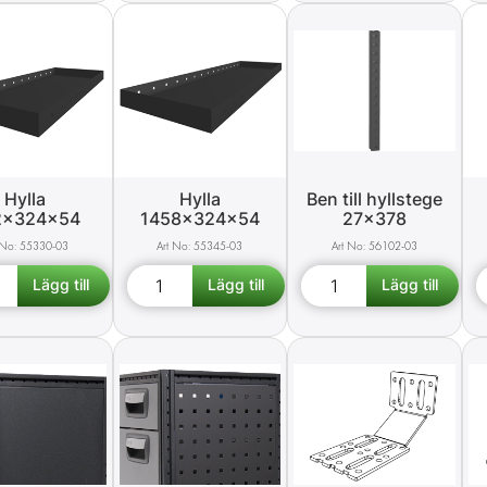
Hylla
Hylla
Ben till hyllstege
2x324x54
1458x324x54
27x378
55330-03
55345-03
56102-03