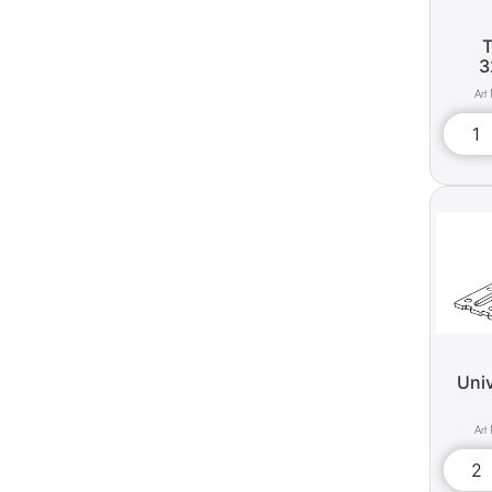
T
3
Univ