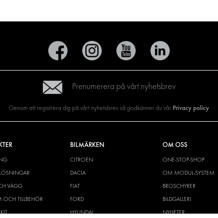
Prenumerera på vårt nyhetsbrev
Privacy policy
Genom att registrera dig på vårt nyhetsbrev så godkänner du vår
KTER
BILMÄRKEN
OM OSS
ING
CITROËN
ONE-STOP-SHOP
YLÖSNINGAR
DACIA
OM MODUL-SYSTEM
CH VÄGG
FIAT
BROSCHYRER
M OCH TILLBEHÖR
FORD
BILDGALLERI
KIT
HYUNDAI
NYHETER