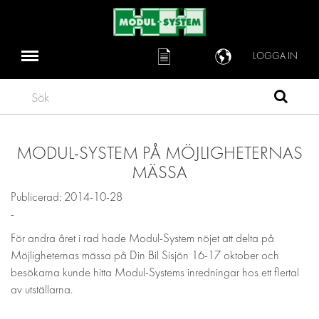
LOGGA IN
Sök
MODUL-SYSTEM PÅ MÖJLIGHETERNAS
MÄSSA
Publicerad: 2014-10-28
-
För andra året i rad hade Modul-System nöjet att delta på
Möjligheternas mässa på Din Bil Sisjön 16-17 oktober och
besökarna kunde hitta Modul-Systems inredningar hos ett flertal
av utställarna.