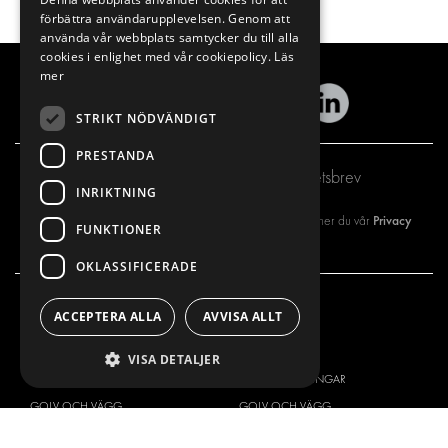
förbättra användarupplevelsen. Genom att
använda vår webbplats samtycker du till alla
cookies i enlighet med vår cookiepolicy.
Läs
mer
STRIKT NÖDVÄNDIGT
PRESTANDA
Prenumerera på vårt nyhetsbrev
INRIKTNING
Privacy
Genom att registrera dig på vårt nyhetsbrev så godkänner du vår
FUNKTIONER
policy
OKLASSIFICERADE
ACCEPTERA ALLA
AVVISA ALLT
VÅRT ERBJUDANDE
PRODUKTER
INREDNING FÖR SERVICEBILAR
INREDNING
VISA DETALJER
INREDNING FÖR BUDBILAR
DELIVERYLÖSNINGAR
GOLV OCH VÄGG
GOLV OCH VÄGG
ELSYSTEM
ELSYSTEM OCH TILLBEHÖR