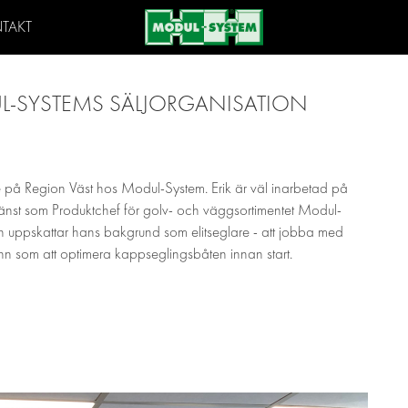
TAKT
L-SYSTEMS SÄLJORGANISATION
are på Region Väst hos Modul-System. Erik är väl inarbetad på
änst som Produktchef för golv- och väggsortimentet Modul-
ch uppskattar hans bakgrund som elitseglare - att jobba med
nn som att optimera kappseglingsbåten innan start.