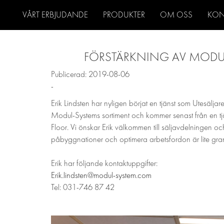
VÅRT ERBJUDANDE
PRODUKTER
OM OSS
KON
FÖRSTÄRKNING AV MODU
Publicerad: 2019-08-06
-
Erik Lindsten har nyligen börjat en tjänst som Utesälj
Modul-Systems sortiment och kommer senast från en tj
Floor. Vi önskar Erik välkommen till säljavdelningen o
påbyggnationer och optimera arbetsfordon är lite gra
Erik har följande kontaktuppgifter:
Erik.lindsten@modul-system.com
Tel: 031-746 87 42