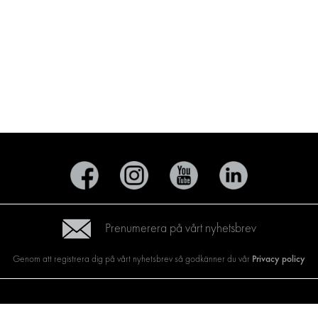
Prenumerera på vårt nyhetsbrev
Privacy policy
Genom att registrera dig på vårt nyhetsbrev så godkänner du vår
KTER
BILMÄRKEN
OM OSS