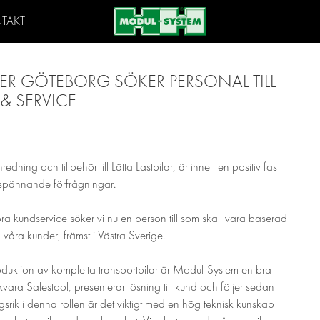
TAKT
ER GÖTEBORG SÖKER PERSONAL TILL
 & SERVICE
ning och tillbehör till Lätta Lastbilar, är inne i en positiv fas
pännande förfrågningar.
bra kundservice söker vi nu en person till som skall vara baserad
ra kunder, främst i Västra Sverige.
roduktion av kompletta transportbilar är Modul-System en bra
kvara Salestool, presenterar lösning till kund och följer sedan
rik i denna rollen är det viktigt med en hög teknisk kunskap