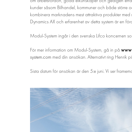
om arbetsfordon, goda elkunskaper och gedigen erfar
kunder såsom Bilhandel, kommuner och både större oc
kombinera marknadens mest attraktiva produkter med 
Dynamics AX och erfarenhet av detta system är en förd
Modul-System ingår i den svenska Lifco koncernen s
www.
För mer information om Modul-System, gå in på
system.com
med din ansökan. Alternativt ring Henrik
Sista datum för ansökan är den 5:e juni. Vi ser framem