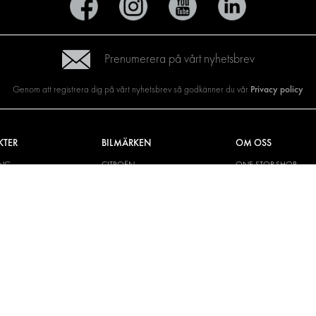
Prenumerera på vårt nyhetsbrev
Privacy policy
Genom att registrera dig på vårt nyhetsbrev så godkänner du vår
KTER
BILMÄRKEN
OM OSS
ING
CITROËN
ONE-STOP-SHOP
YLÖSNINGAR
DACIA
OM MODUL-SYSTEM
CH VÄGG
FIAT
BROSCHYRER
M OCH TILLBEHÖR
FORD
BILDGALLERI
KIT
HYUNDAI
NYHETER
IVECO
MAN
MAXUS