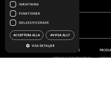
INRIKTNING
FUNKTIONER
OKLASSIFICERADE
ACCEPTERA ALLA
AVVISA ALLT
VISA DETALJER
VÅRT ERBJUDANDE
PRODU
INREDNING FÖR SERVICEBILAR
INREDN
INREDNING FÖR BUDBILAR
DELIVER
GOLV OCH VÄGG
GOLV O
ELSYSTEM
ELSYSTE
STÖLDSKYDD
FÄRDIGA 
TILLBEHÖR
CONTAINERLÖSNINGAR
VERKSTADSLÖSNINGAR