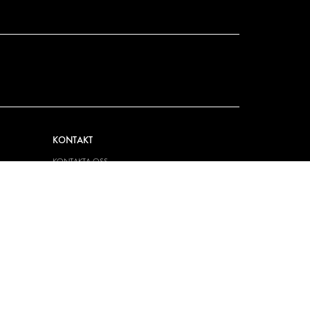
KONTAKT
KONTAKTA OSS
FRÅGOR & SVAR
PRESS
BLI ÅTERFÖRSÄLJARE
JOBBA HÄR