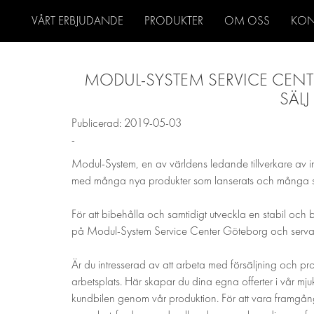
VÅRT ERBJUDANDE
PRODUKTER
OM OSS
KON
MODUL-SYSTEM SERVICE CENT
SÄLJ
Publicerad: 2019-05-03
-
Modul-System, en av världens ledande tillverkare av inred
med många nya produkter som lanserats och många s
För att bibehålla och samtidigt utveckla en stabil och 
på Modul-System Service Center Göteborg och serva vå
Är du intresserad av att arbeta med försäljning och p
arbetsplats. Här skapar du dina egna offerter i vår mju
kundbilen genom vår produktion. För att vara framgångs