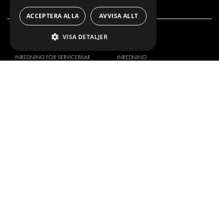
policy
ACCEPTERA ALLA
AVVISA ALLT
VISA DETALJER
VÅRT ERBJUDANDE
PRODUKTER
INREDNING FÖR SERVICEBILAR
INREDNING
INREDNING FÖR BUDBILAR
DELIVERYLÖSNINGAR
GOLV OCH VÄGG
GOLV OCH VÄGG
ELSYSTEM
ELSYSTEM OCH TILLBEHÖR
STÖLDSKYDD
FÄRDIGA KIT
TILLBEHÖR
CONTAINERLÖSNINGAR
VERKSTADSLÖSNINGAR
DEKOR
FLEET MANAGEMENT
SERVICE CENTERS
DESIGNKONSULTATION