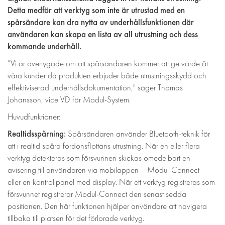
Detta medför att verktyg som inte är utrustad med en
spårsändare kan dra nytta av underhållsfunktionen där
användaren kan skapa en lista av all utrustning och dess
kommande underhåll.
”Vi är övertygade om att spårsändaren kommer att ge värde åt
våra kunder då produkten erbjuder både utrustningsskydd och
effektiviserad underhållsdokumentation," säger Thomas
Johansson, vice VD för Modul-System.
Huvudfunktioner:
Realtidsspårning:
Spårsändaren använder Bluetooth-teknik för
att i realtid spåra fordonsflottans utrustning. När en eller flera
verktyg detekteras som försvunnen skickas omedelbart en
avisering till användaren via mobilappen – Modul-Connect –
eller en kontrollpanel med display. När ett verktyg registreras som
försvunnet registrerar Modul-Connect den senast sedda
positionen. Den här funktionen hjälper användare att navigera
tillbaka till platsen för det förlorade verktyg.