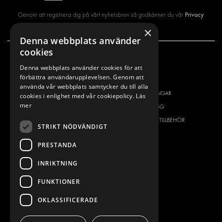
Privacy
Genom att registrera dig på vårt nyhetsbrev så godkänner du vår
policy
×
Denna webbplats använder
cookies
VÅRT ERBJUDANDE
PRODUKTER
Denna webbplats använder cookies för att
förbättra användarupplevelsen. Genom att
INREDNING FÖR SERVICEBILAR
INREDNING
använda vår webbplats samtycker du till alla
INREDNING FÖR BUDBILAR
DELIVERYLÖSNINGAR
cookies i enlighet med vår cookiepolicy.
Läs
mer
GOLV OCH VÄGG
GOLV OCH VÄGG
ELSYSTEM
ELSYSTEM OCH TILLBEHÖR
STRIKT NÖDVÄNDIGT
STÖLDSKYDD
FÄRDIGA KIT
PRESTANDA
TILLBEHÖR
CONTAINERLÖSNINGAR
INRIKTNING
VERKSTADSLÖSNINGAR
FUNKTIONER
DEKOR
OKLASSIFICERADE
FLEET MANAGEMENT
SERVICE CENTERS