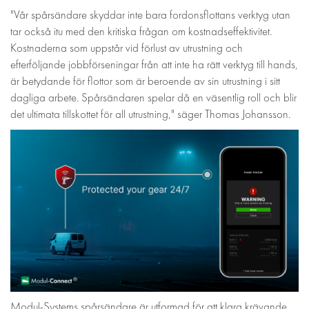
"Vår spårsändare skyddar inte bara fordonsflottans verktyg utan
tar också itu med den kritiska frågan om kostnadseffektivitet.
Kostnaderna som uppstår vid förlust av utrustning och
efterföljande jobbförseningar från att inte ha rätt verktyg till hands,
är betydande för flottor som är beroende av sin utrustning i sitt
dagliga arbete. Spårsändaren spelar då en väsentlig roll och blir
det ultimata tillskottet för all utrustning," säger Thomas Johansson.
Modul-Systems spårsändare är utformad för att klara krävande