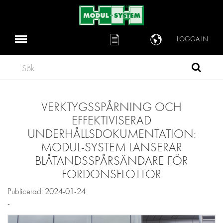
LOGGA IN
Sök
VERKTYGSSPÅRNING OCH
EFFEKTIVISERAD
UNDERHÅLLSDOKUMENTATION:
MODUL-SYSTEM LANSERAR
BLÅTANDSSPÅRSÄNDARE FÖR
FORDONSFLOTTOR
Publicerad: 2024-01-24
-