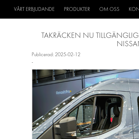
VÅRT ERBJUDANDE
PRODUKTER
OM OSS
KON
TAKRÄCKEN NU TILLGÄNGLIG
NISSA
Publicerad: 2025-02-12
-