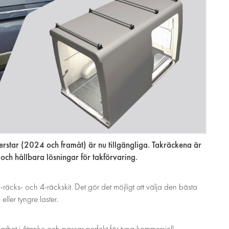
erstar (2024 och framåt) är nu tillgängliga. Takräckena är
och hållbara lösningar för takförvaring.
3-räcks- och 4-räckskit. Det gör det möjligt att välja den bästa
eller tyngre laster.
rhet i åtanke och passar perfekt för tung kommersiell