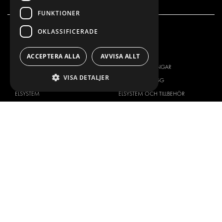
policy
FUNKTIONER
OKLASSIFICERADE
VÅRT ERBJUDANDE
PRODUKTER
INREDNING FÖR SERVICEBILAR
INREDNING
ACCEPTERA ALLA
AVVISA ALLT
INREDNING FÖR BUDBILAR
DELIVERYLÖSNINGAR
VISA DETALJER
GOLV OCH VÄGG
GOLV OCH VÄGG
ELSYSTEM
ELSYSTEM OCH TILLBEHÖR
STÖLDSKYDD
FÄRDIGA KIT
TILLBEHÖR
CONTAINERLÖSNINGAR
VERKSTADSLÖSNINGAR
DEKOR
FLEET MANAGEMENT
SERVICE CENTERS
DESIGNKONSULTATION
BILMÄRKEN
OM OSS