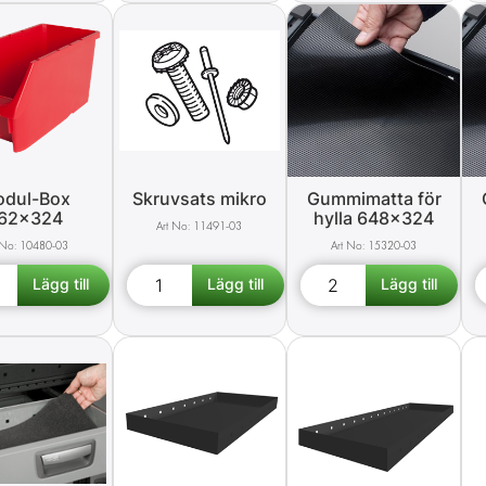
dul-Box
Skruvsats mikro
Gummimatta för
62x324
hylla 648x324
11491-03
10480-03
15320-03