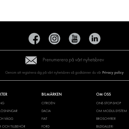
Prenumerera på vårt nyhetsbrev
Privacy policy
Genom att registrera dig på vårt nyhetsbrev så godkänner du vår
KTER
BILMÄRKEN
OM OSS
ING
CITROËN
ONE-STOP-SHOP
YLÖSNINGAR
DACIA
OM MODUL-SYSTEM
CH VÄGG
FIAT
BROSCHYRER
M OCH TILLBEHÖR
FORD
BILDGALLERI