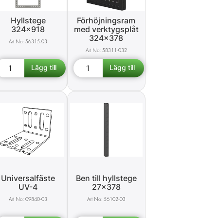
Hyllstege
Förhöjningsram
324x918
med verktygsplåt
324x378
56315-03
58311-032
Universalfäste
Ben till hyllstege
UV-4
27x378
09840-03
56102-03