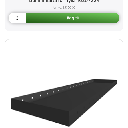
Gummimatta för hylla 1620x324
15350-03