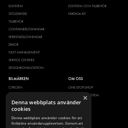
ELSYSTEM
ELSYSTEM OCH TILLBEHÖR
STÖLDSKYDD
FÄRDIGA KIT
TILLBEHÖR
CONTAINERLÖSNINGAR
VERKSTADSLÖSNINGAR
DEKOR
FLEET MANAGEMENT
SERVICE CENTERS
DESIGNKONSULTATION
BILMÄRKEN
OM OSS
CITROËN
ONE-STOP-SHOP
DACIA
OM MODUL-SYSTEM
×
Denna webbplats använder
FIAT
BROSCHYRER
cookies
FORD
BILDGALLERI
Denna webbplats använder cookies för att
HYUNDAI
NYHETER
förbättra användarupplevelsen. Genom att
IVECO