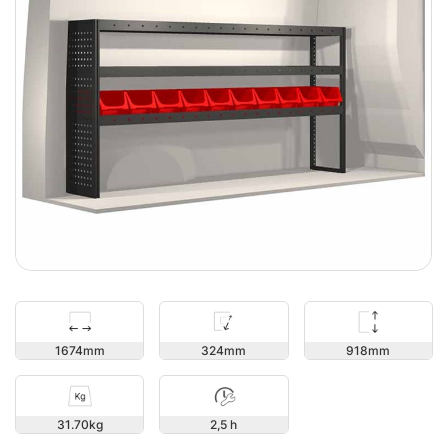
918
1674
324
31.70
2,5 h