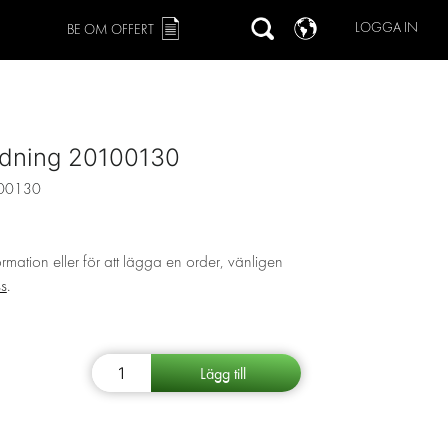
LOGGA IN
BE OM OFFERT
edning 20100130
00130
ormation eller för att lägga en order, vänligen
ss
.