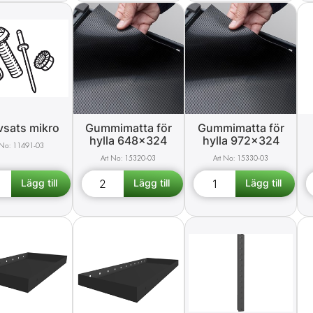
vsats mikro
Gummimatta för
Gummimatta för
hylla 648x324
hylla 972x324
11491-03
15320-03
15330-03