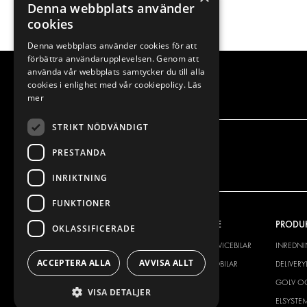
Denna webbplats använder
cookies
Denna webbplats använder cookies för att
förbättra användarupplevelsen. Genom att
använda vår webbplats samtycker du till alla
cookies i enlighet med vår cookiepolicy.
Läs
mer
STRIKT NÖDVÄNDIGT
PRESTANDA
INRIKTNING
FUNKTIONER
VÅRT ERBJUDANDE
PRODU
OKLASSIFICERADE
INREDNING FÖR SERVICEBILAR
INREDN
ACCEPTERA ALLA
AVVISA ALLT
INREDNING FÖR BUDBILAR
DELIVER
GOLV OCH VÄGG
GOLV O
VISA DETALJER
ELSYSTEM
ELSYSTE