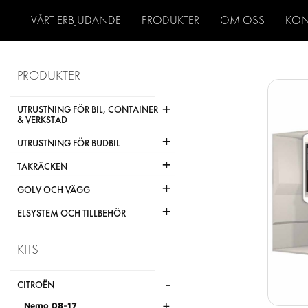
VÅRT ERBJUDANDE
PRODUKTER
OM OSS
KON
PRODUKTER
+
UTRUSTNING FÖR BIL, CONTAINER
& VERKSTAD
+
UTRUSTNING FÖR BUDBIL
+
TAKRÄCKEN
+
GOLV OCH VÄGG
+
ELSYSTEM OCH TILLBEHÖR
KITS
-
CITROËN
+
Nemo 08-17