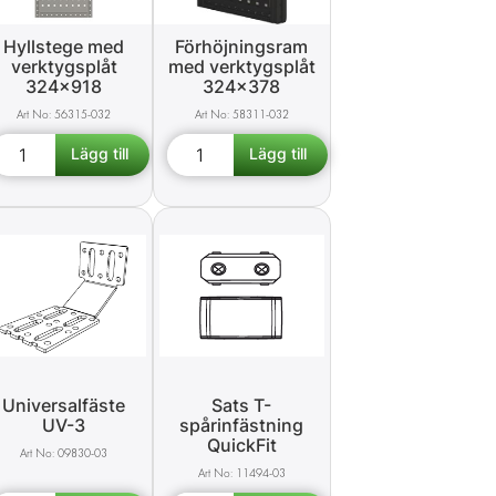
Hyllstege med
Förhöjningsram
verktygsplåt
med verktygsplåt
324x918
324x378
56315-032
58311-032
Universalfäste
Sats T-
UV-3
spårinfästning
QuickFit
09830-03
11494-03