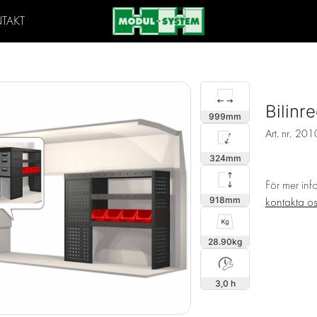
TAKT
Bilinr
999
Art. nr.
201
324
För mer inf
918
kontakta o
28.90
3,0 h