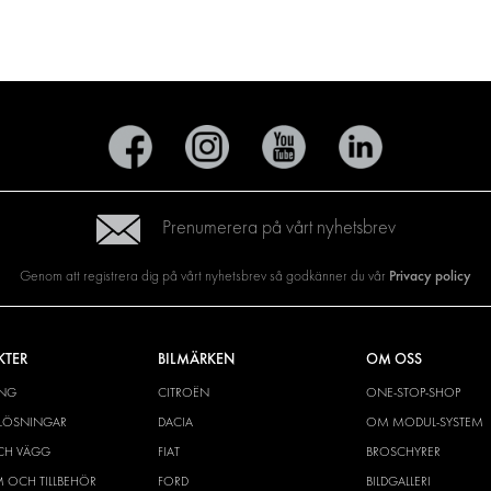
Prenumerera på vårt nyhetsbrev
Privacy policy
Genom att registrera dig på vårt nyhetsbrev så godkänner du vår
KTER
BILMÄRKEN
OM OSS
ING
CITROËN
ONE-STOP-SHOP
YLÖSNINGAR
DACIA
OM MODUL-SYSTEM
CH VÄGG
FIAT
BROSCHYRER
M OCH TILLBEHÖR
FORD
BILDGALLERI