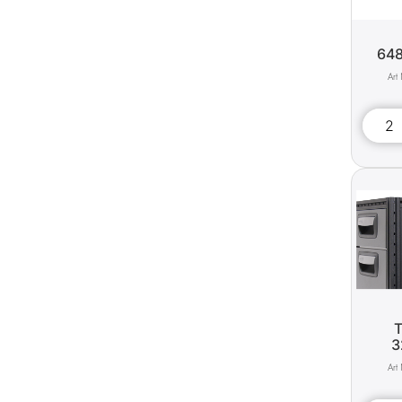
64
T
3