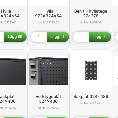
Hylla
Hylla
Ben till hyllstege
8x324x54
972x324x54
27x378
55320-03
55330-03
56102-03
äckplåt
Verktygsplåt
Bakplåt 324x486
24x486
324x486
59190-03
59163-03
59180-03