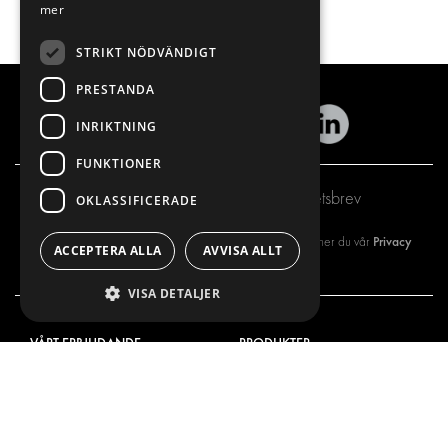
mer
STRIKT NÖDVÄNDIGT
PRESTANDA
INRIKTNING
FUNKTIONER
Prenumerera på vårt nyhetsbrev
OKLASSIFICERADE
Privacy
Genom att registrera dig på vårt nyhetsbrev så godkänner du vår
ACCEPTERA ALLA
AVVISA ALLT
policy
VISA DETALJER
VÅRT ERBJUDANDE
PRODUKTER
INREDNING FÖR SERVICEBILAR
INREDNING
INREDNING FÖR BUDBILAR
DELIVERYLÖSNINGAR
GOLV OCH VÄGG
GOLV OCH VÄGG