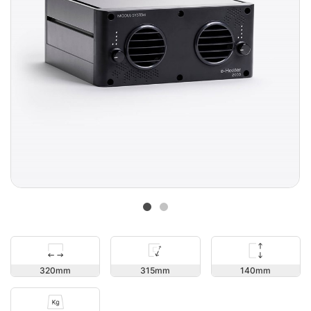
140
320
315