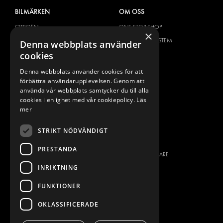
BILMÄRKEN
OM OSS
CITROËN
ONE-STOP-SHOP
×
DACIA
OM MODUL-SYSTEM
Denna webbplats använder
cookies
FIAT
BROSCHYRER
FORD
BILDGALLERI
Denna webbplats använder cookies för att
förbättra användarupplevelsen. Genom att
HYUNDAI
NYHETER
använda vår webbplats samtycker du till alla
IVECO
KONTAKT
cookies i enlighet med vår cookiepolicy.
Läs
MAN
mer
KONTAKTA OSS
MAXUS
FRÅGOR & SVAR
STRIKT NÖDVÄNDIGT
MERCEDES
PRESS
NISSAN
PRESTANDA
BLI ÅTERFÖRSÄLJARE
OPEL
INRIKTNING
JOBBA HÄR
PEUGEOT
FUNKTIONER
RENAULT
TOYOTA
OKLASSIFICERADE
VOLKSWAGEN