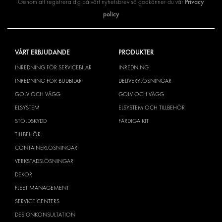
Privacy
Genom att registrera dig på vårt nyhetsbrev så godkänner du vår
policy
VÅRT ERBJUDANDE
PRODUKTER
INREDNING FÖR SERVICEBILAR
INREDNING
INREDNING FÖR BUDBILAR
DELIVERYLÖSNINGAR
GOLV OCH VÄGG
GOLV OCH VÄGG
ELSYSTEM
ELSYSTEM OCH TILLBEHÖR
STÖLDSKYDD
FÄRDIGA KIT
TILLBEHÖR
CONTAINERLÖSNINGAR
VERKSTADSLÖSNINGAR
DEKOR
FLEET MANAGEMENT
SERVICE CENTERS
DESIGNKONSULTATION