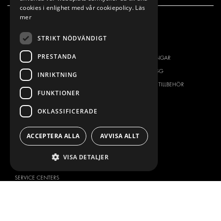
cookies i enlighet med vår cookiepolicy.
Läs
mer
VÅRT ERBJUDANDE
PRODUKTER
STRIKT NÖDVÄNDIGT
INREDNING FÖR SERVICEBILAR
INREDNING
PRESTANDA
INREDNING FÖR BUDBILAR
DELIVERYLÖSNINGAR
GOLV OCH VÄGG
GOLV OCH VÄGG
INRIKTNING
ELSYSTEM
ELSYSTEM OCH TILLBEHÖR
FUNKTIONER
STÖLDSKYDD
FÄRDIGA KIT
OKLASSIFICERADE
TILLBEHÖR
CONTAINERLÖSNINGAR
ACCEPTERA ALLA
AVVISA ALLT
VERKSTADSLÖSNINGAR
DEKOR
VISA DETALJER
FLEET MANAGEMENT
SERVICE CENTERS
DESIGNKONSULTATION
BILMÄRKEN
OM OSS