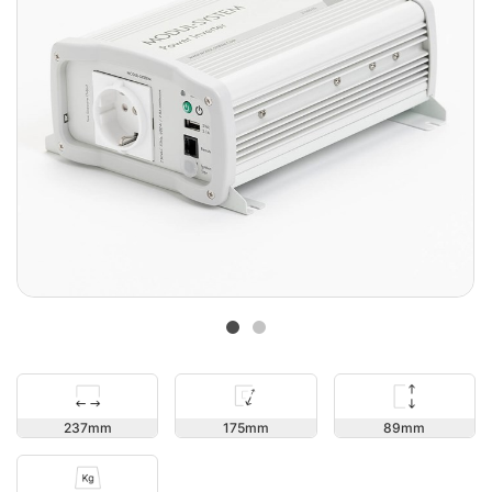
89
237
175