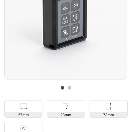
73
57
23