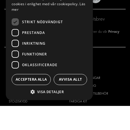
cookies i enlighet med vår cookiepolicy.
Läs
mer
Prenumerera på vårt nyhetsbrev
STRIKT NÖDVÄNDIGT
Privacy
Genom att registrera dig på vårt nyhetsbrev så godkänner du vår
PRESTANDA
policy
INRIKTNING
FUNKTIONER
VÅRT ERBJUDANDE
PRODUKTER
OKLASSIFICERADE
INREDNING FÖR SERVICEBILAR
INREDNING
INREDNING FÖR BUDBILAR
DELIVERYLÖSNINGAR
ACCEPTERA ALLA
AVVISA ALLT
GOLV OCH VÄGG
GOLV OCH VÄGG
VISA DETALJER
ELSYSTEM
ELSYSTEM OCH TILLBEHÖR
STÖLDSKYDD
FÄRDIGA KIT
TILLBEHÖR
CONTAINERLÖSNINGAR
VERKSTADSLÖSNINGAR