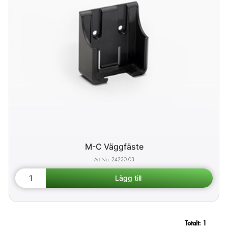
M-C Väggfäste
24230-03
Totalt:
1