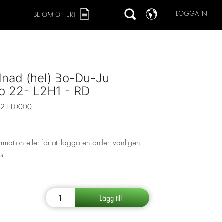
LOGGA IN
BE OM OFFERT
dnad (hel) Bo-Du-Ju
o 22- L2H1 - RD
42110000
ormation eller för att lägga en order, vänligen
ss
.