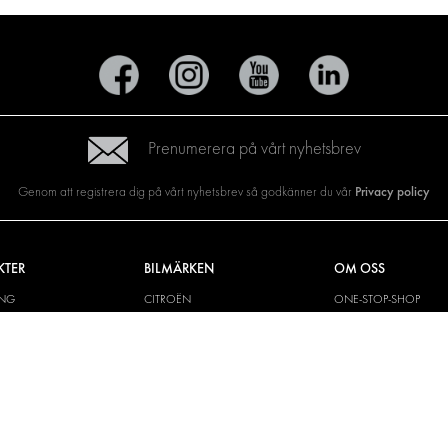
Prenumerera på vårt nyhetsbrev
Privacy policy
Genom att registrera dig på vårt nyhetsbrev så godkänner du vår
KTER
BILMÄRKEN
OM OSS
ING
CITROËN
ONE-STOP-SHOP
YLÖSNINGAR
DACIA
OM MODUL-SYSTEM
CH VÄGG
FIAT
BROSCHYRER
M OCH TILLBEHÖR
FORD
BILDGALLERI
KIT
HYUNDAI
NYHETER
IVECO