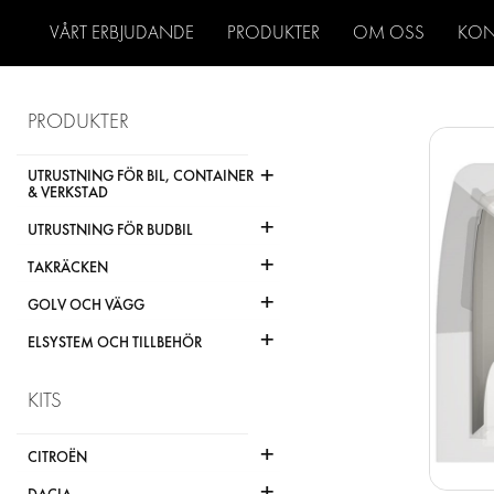
VÅRT ERBJUDANDE
PRODUKTER
OM OSS
KON
PRODUKTER
+
UTRUSTNING FÖR BIL, CONTAINER
& VERKSTAD
+
UTRUSTNING FÖR BUDBIL
+
TAKRÄCKEN
+
GOLV OCH VÄGG
+
ELSYSTEM OCH TILLBEHÖR
KITS
+
CITROËN
+