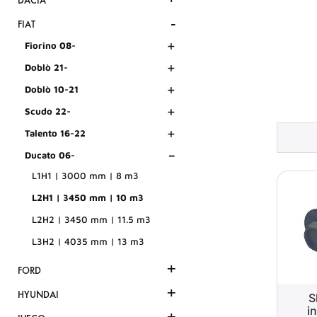
DACIA
-
FIAT
+
Fiorino 08-
+
Doblò 21-
+
Doblò 10-21
+
Scudo 22-
+
Talento 16-22
-
Ducato 06-
L1H1 | 3000 mm | 8 m3
L2H1 | 3450 mm | 10 m3
L2H2 | 3450 mm | 11.5 m3
L3H2 | 4035 mm | 13 m3
+
FORD
+
HYUNDAI
S
i
+