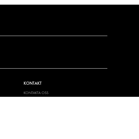
KONTAKT
KONTAKTA OSS
FRÅGOR & SVAR
PRESS
BLI ÅTERFÖRSÄLJARE
JOBBA HÄR