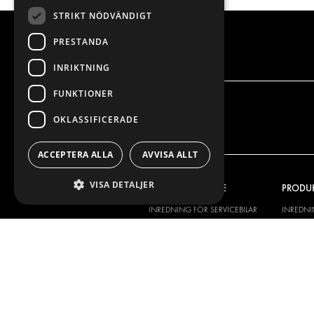
STRIKT NÖDVÄNDIGT
PRESTANDA
INRIKTNING
FUNKTIONER
OKLASSIFICERADE
ACCEPTERA ALLA
AVVISA ALLT
VISA DETALJER
VÅRT ERBJUDANDE
PRODU
INREDNING FÖR SERVICEBILAR
INREDN
INREDNING FÖR BUDBILAR
DELIVER
GOLV OCH VÄGG
GOLV O
ELSYSTEM
ELSYSTE
STÖLDSKYDD
FÄRDIGA 
TILLBEHÖR