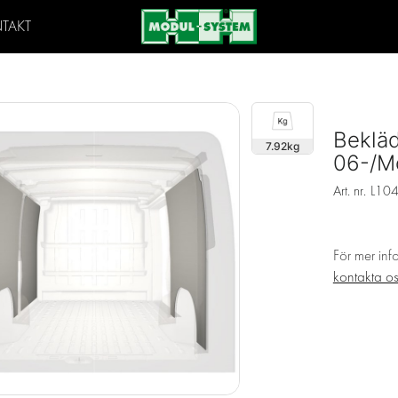
TAKT
Beklä
7.92
06-/M
Art. nr.
L10
För mer inf
kontakta o