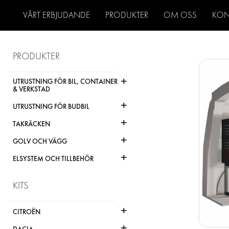
VÅRT ERBJUDANDE
PRODUKTER
OM OSS
KON
PRODUKTER
+
UTRUSTNING FÖR BIL, CONTAINER
& VERKSTAD
+
UTRUSTNING FÖR BUDBIL
+
TAKRÄCKEN
+
GOLV OCH VÄGG
+
ELSYSTEM OCH TILLBEHÖR
KITS
+
CITROËN
+