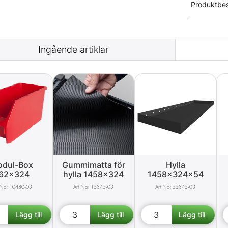
Produktbes
Ingående artiklar
dul-Box
Gummimatta för
Hylla
62x324
hylla 1458x324
1458x324x54
10480-03
15345-03
55345-03