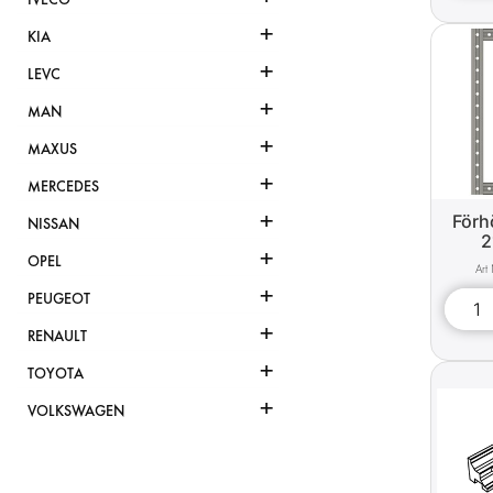
+
KIA
+
LEVC
+
MAN
+
MAXUS
+
MERCEDES
+
Förh
NISSAN
2
+
OPEL
+
PEUGEOT
+
RENAULT
+
TOYOTA
+
VOLKSWAGEN