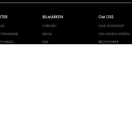
KTER
BILMÄRKEN
OM OSS
ING
CITROËN
ONE-STOP-SHOP
YLÖSNINGAR
DACIA
OM MODUL-SYSTEM
CH VÄGG
FIAT
BROSCHYRER
M OCH TILLBEHÖR
FORD
BILDGALLERI
KIT
HYUNDAI
NYHETER
IVECO
MAN
MAXUS
MERCEDES
NISSAN
OPEL
PEUGEOT
RENAULT
TOYOTA