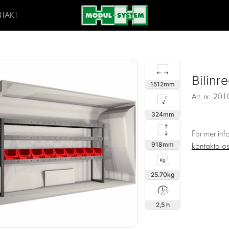
TAKT
Bilin
1512
Art. nr.
201
324
För mer inf
918
kontakta o
25.70
2,5 h