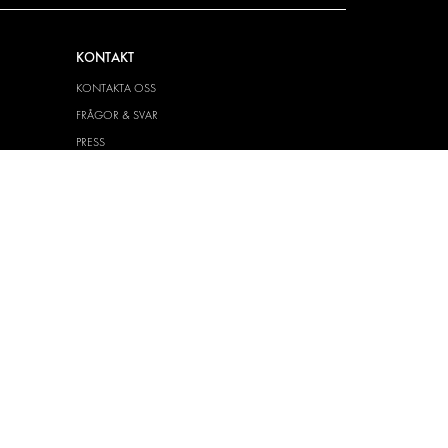
KONTAKT
KONTAKTA OSS
FRÅGOR & SVAR
PRESS
BLI ÅTERFÖRSÄLJARE
JOBBA HÄR