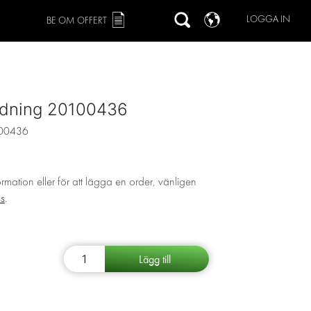
LOGGA IN
BE OM OFFERT
redning 20100436
00436
ormation eller för att lägga en order, vänligen
ss
.