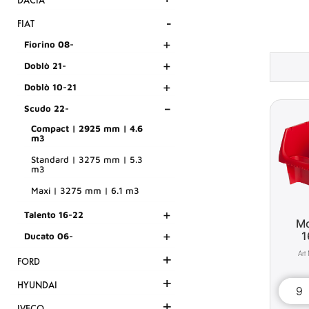
DACIA
-
FIAT
+
Fiorino 08-
+
Doblò 21-
+
Doblò 10-21
-
Scudo 22-
Compact | 2925 mm | 4.6
m3
Standard | 3275 mm | 5.3
m3
Maxi | 3275 mm | 6.1 m3
+
Talento 16-22
Mo
+
1
Ducato 06-
+
FORD
+
HYUNDAI
+
IVECO