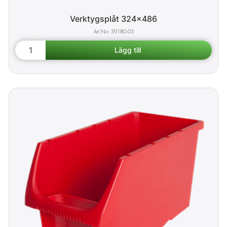
Verktygsplåt 324x486
59180-03