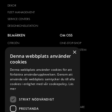
DEKOR
FLEET MANAGEMENT
SERVICE CENTERS
DESIGNKONSULTATION
BILMÄRKEN
OM OSS
CITROËN
ONE-STOP-SHOP
DACIA
OM MODUL-SYSTEM
×
Denna webbplats använder
FIAT
BROSCHYRER
cookies
FORD
BILDGALLERI
Denna webbplats använder cookies för att
HYUNDAI
NYHETER
förbättra användarupplevelsen. Genom att
IVECO
KONTAKT
använda vår webbplats samtycker du till alla
MAN
cookies i enlighet med vår cookiepolicy.
Läs
KONTAKTA OSS
mer
MAXUS
FRÅGOR & SVAR
MERCEDES
STRIKT NÖDVÄNDIGT
PRESS
NISSAN
BLI ÅTERFÖRSÄLJARE
PRESTANDA
OPEL