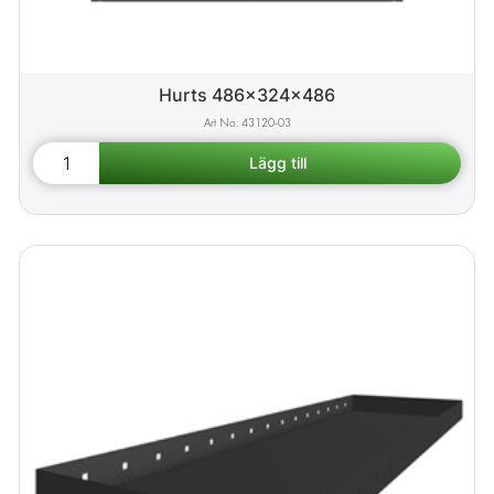
Hurts 486x324x486
43120-03