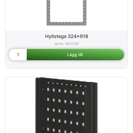
Hyllstege 324x918
56315-03