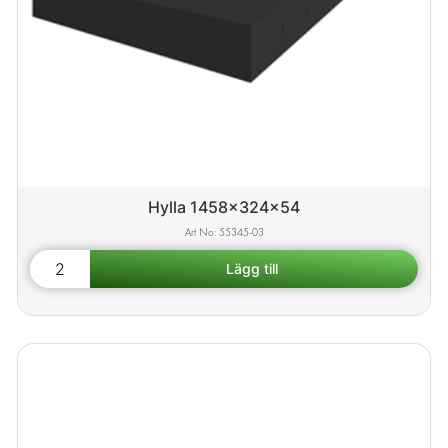
Hylla 1458x324x54
55345-03