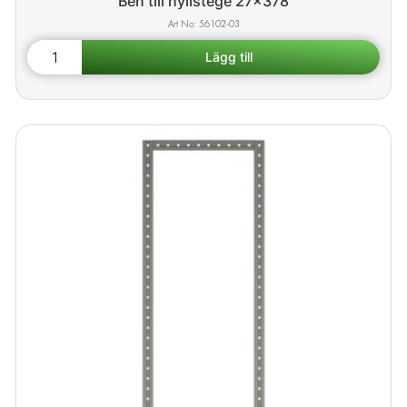
Ben till hyllstege 27x378
56102-03