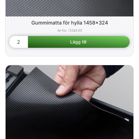
Gummimatta för hylla 1458x324
15345-03