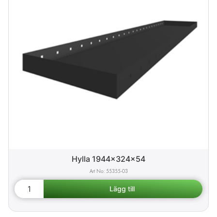
Hylla 1944x324x54
55355-03