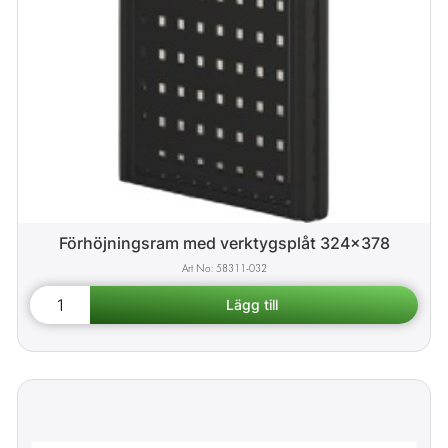
Förhöjningsram med verktygsplåt 324x378
58311-032