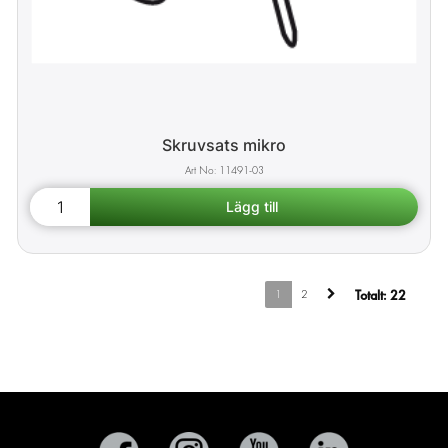
Skruvsats mikro
11491-03
1
2
Totalt:
22