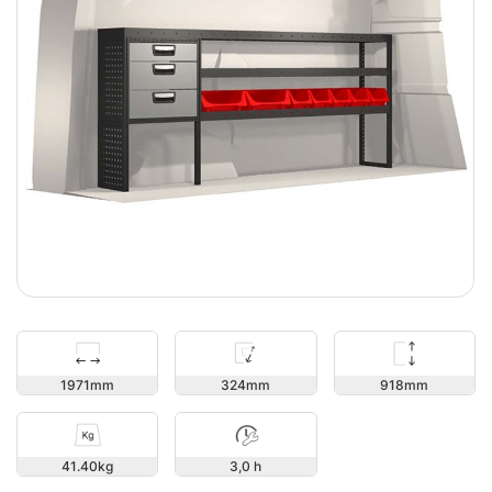
918
1971
324
41.40
3,0 h