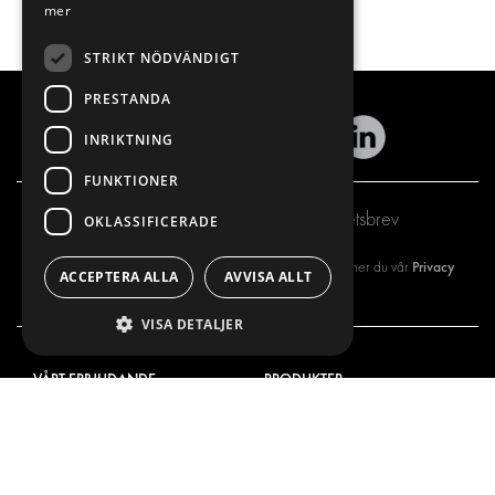
mer
STRIKT NÖDVÄNDIGT
PRESTANDA
INRIKTNING
FUNKTIONER
Prenumerera på vårt nyhetsbrev
OKLASSIFICERADE
Privacy
Genom att registrera dig på vårt nyhetsbrev så godkänner du vår
ACCEPTERA ALLA
AVVISA ALLT
policy
VISA DETALJER
VÅRT ERBJUDANDE
PRODUKTER
INREDNING FÖR SERVICEBILAR
INREDNING
INREDNING FÖR BUDBILAR
DELIVERYLÖSNINGAR
GOLV OCH VÄGG
GOLV OCH VÄGG