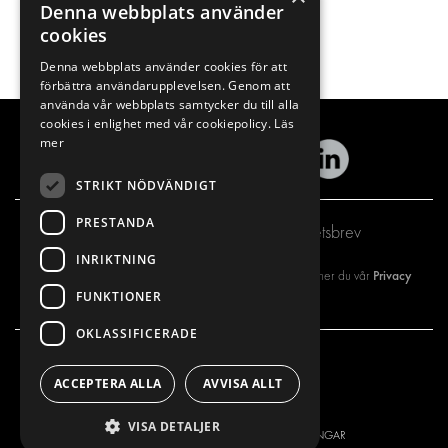
Denna webbplats använder
cookies
Denna webbplats använder cookies för att
förbättra användarupplevelsen. Genom att
använda vår webbplats samtycker du till alla
cookies i enlighet med vår cookiepolicy.
Läs
mer
STRIKT NÖDVÄNDIGT
PRESTANDA
Prenumerera på vårt nyhetsbrev
INRIKTNING
Privacy
Genom att registrera dig på vårt nyhetsbrev så godkänner du vår
FUNKTIONER
policy
OKLASSIFICERADE
VÅRT ERBJUDANDE
PRODUKTER
ACCEPTERA ALLA
AVVISA ALLT
INREDNING FÖR SERVICEBILAR
INREDNING
VISA DETALJER
INREDNING FÖR BUDBILAR
DELIVERYLÖSNINGAR