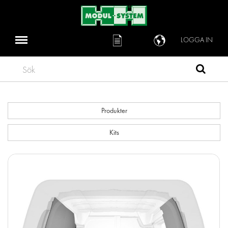
LOGGA IN
Sök
Produkter
Kits