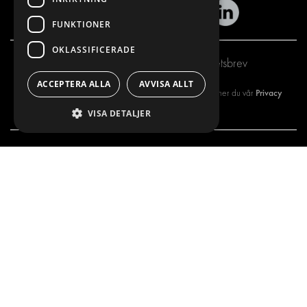
FUNKTIONER
OKLASSIFICERADE
Prenumerera på vårt nyhetsbrev
ACCEPTERA ALLA
AVVISA ALLT
Privacy
Genom att registrera dig på vårt nyhetsbrev så godkänner du vår
policy
VISA DETALJER
VÅRT ERBJUDANDE
PRODUKTER
INREDNING FÖR SERVICEBILAR
INREDNING
INREDNING FÖR BUDBILAR
DELIVERYLÖSNINGAR
GOLV OCH VÄGG
GOLV OCH VÄGG
ELSYSTEM
ELSYSTEM OCH TILLBEHÖR
STÖLDSKYDD
FÄRDIGA KIT
TILLBEHÖR
CONTAINERLÖSNINGAR