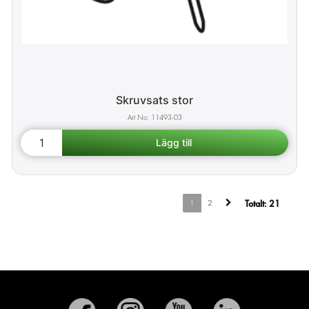
Skruvsats stor
11493-03
1
2
Totalt:
21