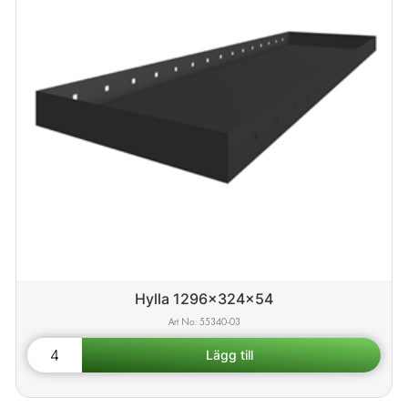
Hylla 1296x324x54
55340-03