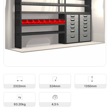
1350
2322
324
93.20
4,5 h