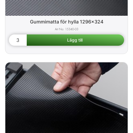
Gummimatta för hylla 1296x324
15340-03