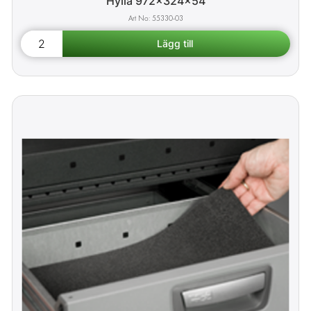
Hylla 972x324x54
55330-03