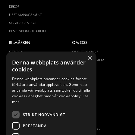
DEKOR
FLEET MANAGEMENT
SERVICE CENTERS
DESIGNKONSULTATION
BILMÄRKEN
OM OSS
CITROËN
ONE-STOP-SHOP
×
DACIA
OM MODUL-SYSTEM
Denna webbplats använder
cookies
FIAT
BROSCHYRER
FORD
BILDGALLERI
Denna webbplats använder cookies för att
förbättra användarupplevelsen. Genom att
HYUNDAI
NYHETER
använda vår webbplats samtycker du till alla
IVECO
KONTAKT
cookies i enlighet med vår cookiepolicy.
Läs
MAN
mer
KONTAKTA OSS
MAXUS
FRÅGOR & SVAR
STRIKT NÖDVÄNDIGT
MERCEDES
PRESS
NISSAN
PRESTANDA
BLI ÅTERFÖRSÄLJARE
OPEL