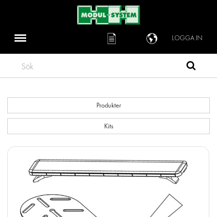
LOGGA IN
Sök
Produkter
Kits