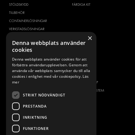
STÖLDSKYDD
FÄRDIGA KIT
TILLBEHÖR
CONTAINERLÖSNINGAR
VERKSTADSLÖSNINGAR
×
DEKOR
Denna webbplats använder
FLEET MANAGEMENT
cookies
SERVICE CENTERS
Denna webbplats använder cookies för att
DESIGNKONSULTATION
förbättra användarupplevelsen. Genom att
använda vår webbplats samtycker du till alla
BILMÄRKEN
OM OSS
cookies i enlighet med vår cookiepolicy.
Läs
mer
CITROËN
ONE-STOP-SHOP
DACIA
OM MODUL-SYSTEM
STRIKT NÖDVÄNDIGT
FIAT
BROSCHYRER
PRESTANDA
FORD
BILDGALLERI
HYUNDAI
NYHETER
INRIKTNING
IVECO
KONTAKT
FUNKTIONER
MAN
KONTAKTA OSS