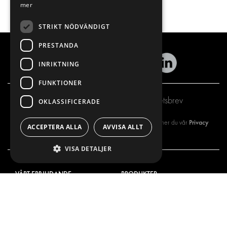
mer
STRIKT NÖDVÄNDIGT
PRESTANDA
INRIKTNING
FUNKTIONER
Prenumerera på vårt nyhetsbrev
OKLASSIFICERADE
Privacy
Genom att registrera dig på vårt nyhetsbrev så godkänner du vår
ACCEPTERA ALLA
AVVISA ALLT
policy
VISA DETALJER
VÅRT ERBJUDANDE
PRODUKTER
INREDNING FÖR SERVICEBILAR
INREDNING
INREDNING FÖR BUDBILAR
DELIVERYLÖSNINGAR
GOLV OCH VÄGG
GOLV OCH VÄGG