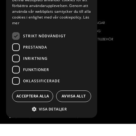
VÅRT ERBJUDANDE
PRODUKTER
förbättra användarupplevelsen. Genom att
använda vår webbplats samtycker du till alla
INREDNING FÖR SERVICEBILAR
INREDNING
cookies i enlighet med vår cookiepolicy.
Läs
mer
INREDNING FÖR BUDBILAR
DELIVERYLÖSNINGAR
GOLV OCH VÄGG
GOLV OCH VÄGG
STRIKT NÖDVÄNDIGT
ELSYSTEM
ELSYSTEM OCH TILLBEHÖR
PRESTANDA
STÖLDSKYDD
FÄRDIGA KIT
TILLBEHÖR
INRIKTNING
CONTAINERLÖSNINGAR
FUNKTIONER
VERKSTADSLÖSNINGAR
DEKOR
OKLASSIFICERADE
FLEET MANAGEMENT
ACCEPTERA ALLA
AVVISA ALLT
SERVICE CENTERS
DESIGNKONSULTATION
VISA DETALJER
BILMÄRKEN
OM OSS
CITROËN
ONE-STOP-SHOP
DACIA
OM MODUL-SYSTEM