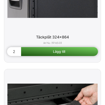
Täckplåt 324x864
59165-03