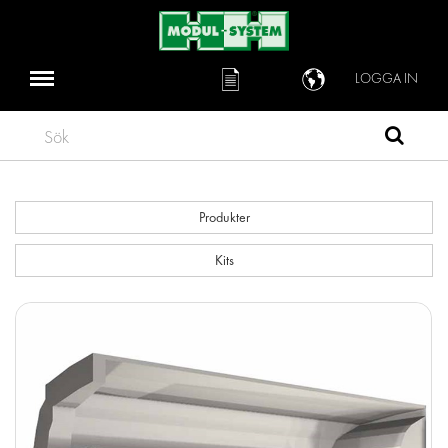
LOGGA IN
Sök
Produkter
Kits