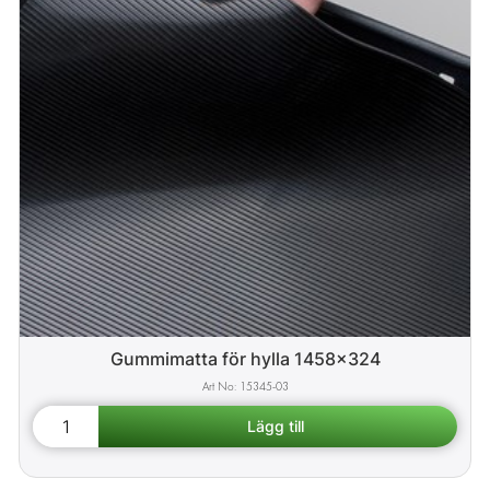
Gummimatta för hylla 1458x324
15345-03