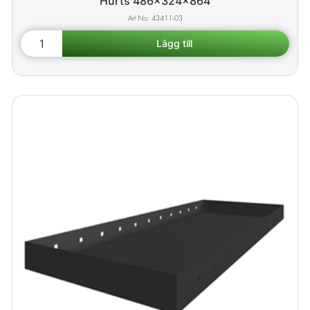
Hurts 486x324x864
43411-03