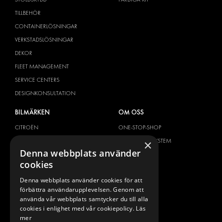
TILLBEHÖR
CONTAINERLÖSNINGAR
VERKSTADSLÖSNINGAR
DEKOR
FLEET MANAGEMENT
SERVICE CENTERS
DESIGNKONSULTATION
BILMÄRKEN
OM OSS
CITROËN
ONE-STOP-SHOP
DACIA
OM MODUL-SYSTEM
×
Denna webbplats använder
FIAT
BROSCHYRER
cookies
FORD
BILDGALLERI
Denna webbplats använder cookies för att
HYUNDAI
NYHETER
förbättra användarupplevelsen. Genom att
IVECO
KONTAKT
använda vår webbplats samtycker du till alla
MAN
cookies i enlighet med vår cookiepolicy.
Läs
KONTAKTA OSS
mer
MAXUS