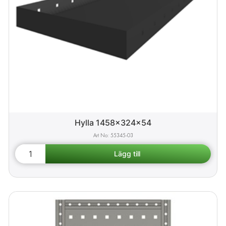
Hylla 1458x324x54
55345-03