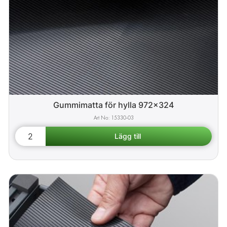
Gummimatta för hylla 972x324
15330-03