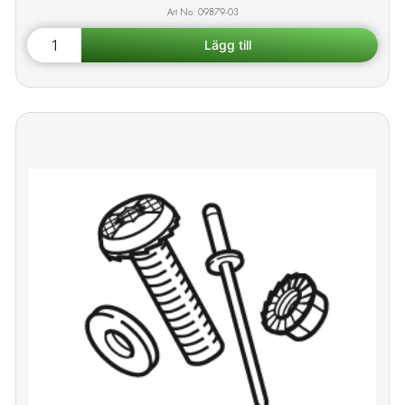
09879-03