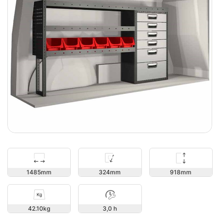
918
1485
324
42.10
3,0 h