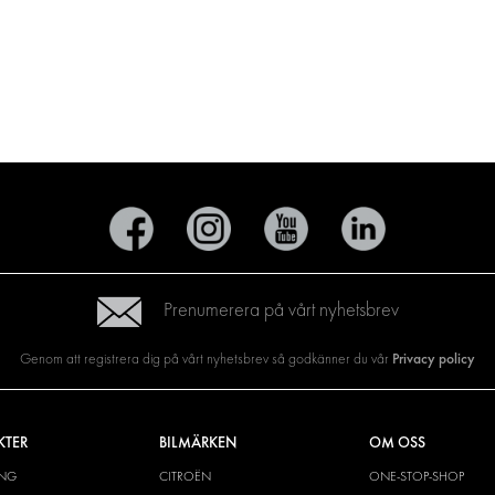
Prenumerera på vårt nyhetsbrev
Privacy policy
Genom att registrera dig på vårt nyhetsbrev så godkänner du vår
KTER
BILMÄRKEN
OM OSS
ING
CITROËN
ONE-STOP-SHOP