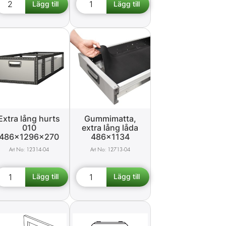
Extra lång hurts
Gummimatta,
010
extra lång låda
486x1296x270
486x1134
12314-04
12713-04