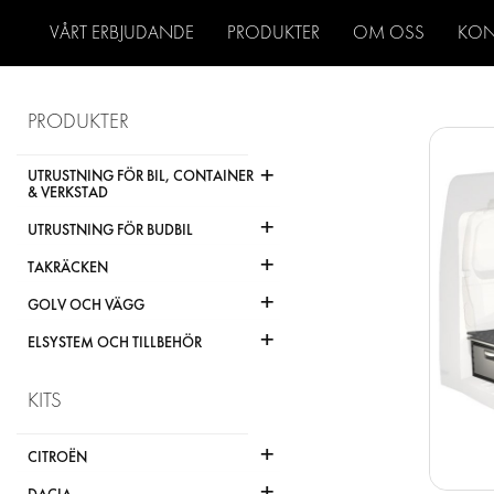
VÅRT ERBJUDANDE
PRODUKTER
OM OSS
KON
PRODUKTER
+
UTRUSTNING FÖR BIL, CONTAINER
& VERKSTAD
+
UTRUSTNING FÖR BUDBIL
+
TAKRÄCKEN
+
GOLV OCH VÄGG
+
ELSYSTEM OCH TILLBEHÖR
KITS
+
CITROËN
+