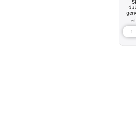
S
dub
gen