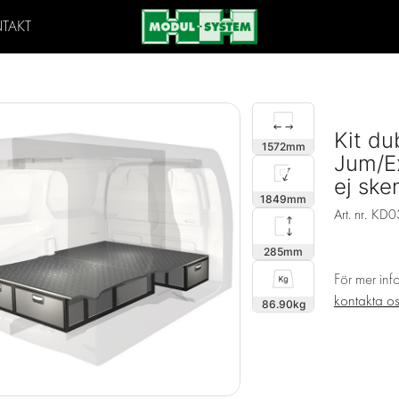
TAKT
Kit du
1572
Jum/Ex
ej ske
1849
Art. nr.
KD0
285
För mer inf
kontakta o
86.90