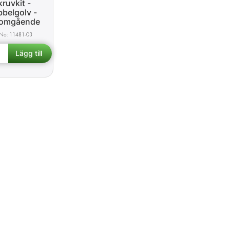
kruvkit -
belgolv -
omgående
11481-03