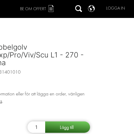
LOGGA IN
BE OM OFFERT
bbelgolv
p/Pro/Viv/Scu L1 - 270 -
na
31401010
ormation eller för att lägga en order, vänligen
ss
.