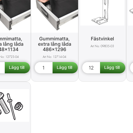
mimatta,
Gummimatta,
Fästvinkel
a lång låda
extra lång låda
09835-03
48x1134
486x1296
12723-04
12714-04