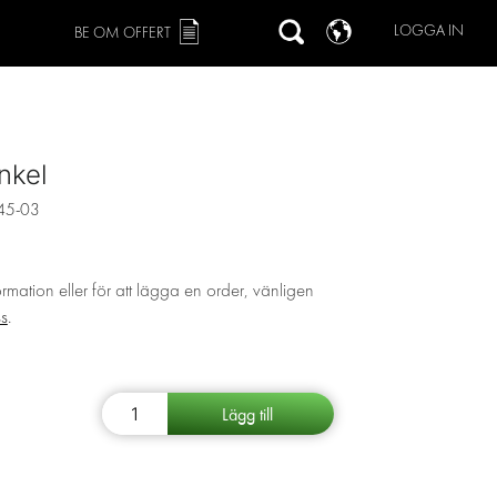
LOGGA IN
BE OM OFFERT
nkel
45-03
ormation eller för att lägga en order, vänligen
ss
.