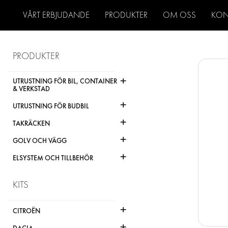
VÅRT ERBJUDANDE
PRODUKTER
OM OSS
KON
PRODUKTER
+
UTRUSTNING FÖR BIL, CONTAINER
& VERKSTAD
+
UTRUSTNING FÖR BUDBIL
+
TAKRÄCKEN
+
GOLV OCH VÄGG
+
ELSYSTEM OCH TILLBEHÖR
KITS
+
CITROËN
+