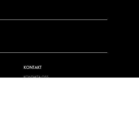
KONTAKT
KONTAKTA OSS
FRÅGOR & SVAR
PRESS
BLI ÅTERFÖRSÄLJARE
JOBBA HÄR