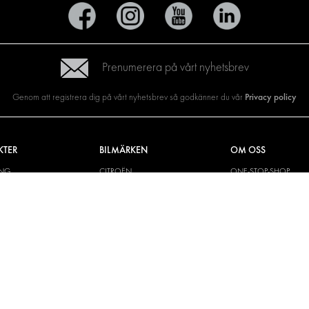
Prenumerera på vårt nyhetsbrev
Privacy policy
Genom att registrera dig på vårt nyhetsbrev så godkänner du vår
KTER
BILMÄRKEN
OM OSS
ING
CITROËN
ONE-STOP-SHOP
YLÖSNINGAR
DACIA
OM MODUL-SYSTEM
CH VÄGG
FIAT
BROSCHYRER
M OCH TILLBEHÖR
FORD
BILDGALLERI
KIT
HYUNDAI
NYHETER
IVECO
MAN
MAXUS