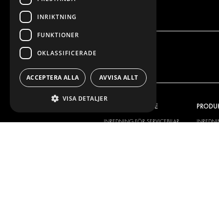
INRIKTNING
FUNKTIONER
OKLASSIFICERADE
ACCEPTERA ALLA
AVVISA ALLT
VISA DETALJER
VÅRT ERBJUDANDE
PRODU
INREDNING FÖR SERVICEBILAR
INREDN
INREDNING FÖR BUDBILAR
DELIVER
GOLV OCH VÄGG
GOLV O
ELSYSTEM
ELSYSTE
STÖLDSKYDD
FÄRDIGA 
TILLBEHÖR
CONTAINERLÖSNINGAR
VERKSTADSLÖSNINGAR