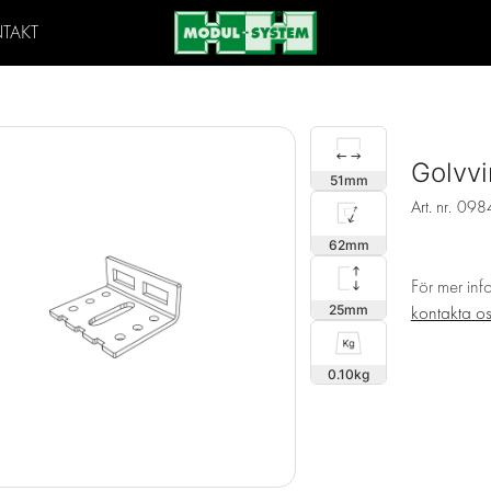
TAKT
Golvvi
51
Art. nr.
098
62
För mer inf
25
kontakta o
0.10