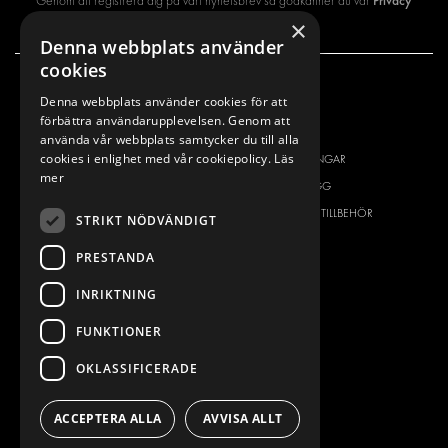
Privacy
Genom att registrera dig på vårt nyhetsbrev så godkänner du vår
×
policy
Denna webbplats använder
cookies
Denna webbplats använder cookies för att
VÅRT ERBJUDANDE
PRODUKTER
förbättra användarupplevelsen. Genom att
INREDNING FÖR SERVICEBILAR
INREDNING
använda vår webbplats samtycker du till alla
cookies i enlighet med vår cookiepolicy.
Läs
INREDNING FÖR BUDBILAR
DELIVERYLÖSNINGAR
mer
GOLV OCH VÄGG
GOLV OCH VÄGG
ELSYSTEM
ELSYSTEM OCH TILLBEHÖR
STRIKT NÖDVÄNDIGT
STÖLDSKYDD
FÄRDIGA KIT
PRESTANDA
TILLBEHÖR
INRIKTNING
CONTAINERLÖSNINGAR
VERKSTADSLÖSNINGAR
FUNKTIONER
DEKOR
OKLASSIFICERADE
FLEET MANAGEMENT
SERVICE CENTERS
ACCEPTERA ALLA
AVVISA ALLT
DESIGNKONSULTATION