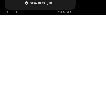
VISA DETALJER
BILMÄRKEN
OM OSS
CITROËN
ONE-STOP-SHOP
DACIA
OM MODUL-SYSTEM
FIAT
BROSCHYRER
FORD
BILDGALLERI
HYUNDAI
NYHETER
IVECO
KONTAKT
MAN
KONTAKTA OSS
MAXUS
FRÅGOR & SVAR
MERCEDES
PRESS
NISSAN
BLI ÅTERFÖRSÄLJARE
OPEL
JOBBA HÄR
PEUGEOT
RENAULT
TOYOTA
VOLKSWAGEN