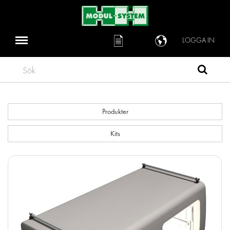
LOGGA IN
Sök
Produkter
Kits