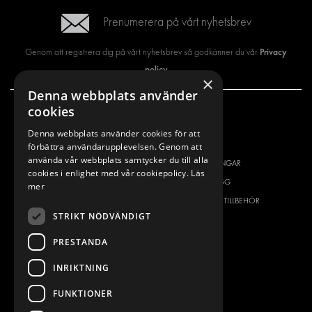
Prenumerera på vårt nyhetsbrev
Privacy
Genom att registrera dig på vårt nyhetsbrev så godkänner du vår
policy
×
Denna webbplats använder
cookies
VÅRT ERBJUDANDE
PRODUKTER
Denna webbplats använder cookies för att
INREDNING FÖR SERVICEBILAR
INREDNING
förbättra användarupplevelsen. Genom att
använda vår webbplats samtycker du till alla
INREDNING FÖR BUDBILAR
DELIVERYLÖSNINGAR
cookies i enlighet med vår cookiepolicy.
Läs
GOLV OCH VÄGG
GOLV OCH VÄGG
mer
ELSYSTEM
ELSYSTEM OCH TILLBEHÖR
STRIKT NÖDVÄNDIGT
STÖLDSKYDD
FÄRDIGA KIT
TILLBEHÖR
PRESTANDA
CONTAINERLÖSNINGAR
INRIKTNING
VERKSTADSLÖSNINGAR
FUNKTIONER
DEKOR