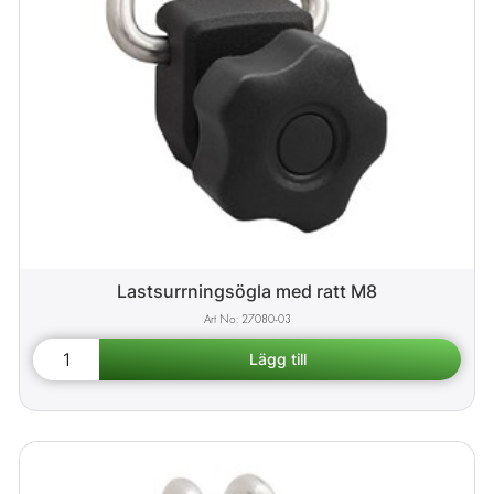
Lastsurrningsögla med ratt M8
27080-03